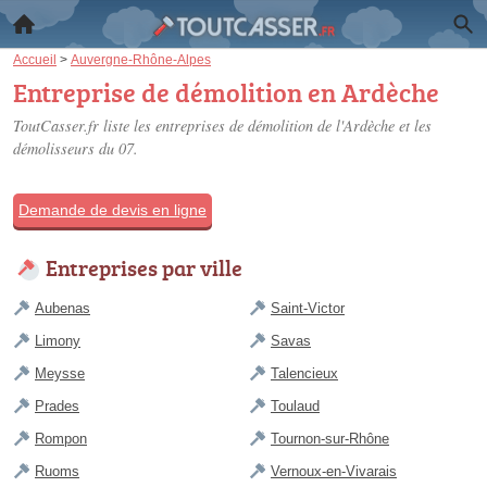
Accueil
>
Auvergne-Rhône-Alpes
Entreprise de démolition en Ardèche
ToutCasser.fr liste les
entreprises de démolition de l'Ardèche
et les
démolisseurs du 07.
Demande de devis en ligne
Entreprises par ville
Aubenas
Saint-Victor
Limony
Savas
Meysse
Talencieux
Prades
Toulaud
Rompon
Tournon-sur-Rhône
Ruoms
Vernoux-en-Vivarais