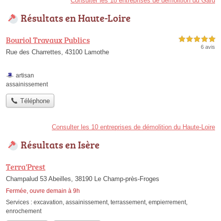
Consulter les 18 entreprises de démolition du Gard
Résultats en Haute-Loire
Bouriol Travaux Publics
5,0 étoiles sur 5
6 avis
Rue des Charrettes, 43100 Lamothe
artisan
assainissement
Téléphone
Consulter les 10 entreprises de démolition du Haute-Loire
Résultats en Isère
Terra'Prest
Champalud 53 Abeilles, 38190 Le Champ-près-Froges
Fermée, ouvre demain à 9h
Services :
excavation
,
assainissement
,
terrassement
,
empierrement
,
enrochement