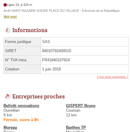
Ligne 19, à 324 m
Arrêt SAINT-NAZAIRE-d'AUDE PLACE DU VILLAGE - 8 Avenue de la Republique
Voir tout
Informations
Forme juridique
SAS
SIRET
84010792400010
N° TVA Intra.
FR41840107924
Création
1 juin 2018
C'est votre entreprise ?
Entreprises proches
Bellotti renovations
GISPERT Bruno
Ouveillan
Coursan
8 km
12 km
Fermée, ouvre à 8h
Moreau
Barthes TP