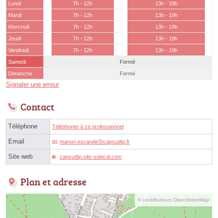
Lundi
7h - 12h
13h - 19h
Mardi
7h - 12h
13h - 19h
Mercredi
7h - 12h
13h - 19h
Jeudi
7h - 12h
13h - 19h
Vendredi
7h - 12h
13h - 19h
Samedi
Fermé
Dimanche
Fermé
Signaler une erreur
Contact
Téléphone
Téléphoner à ce professionnel
Email
manon.escandeⓐcapsudtp.fr
Site web
capsudtp.site-solocal.com
Plan et adresse
© contributeurs OpenStreetMap