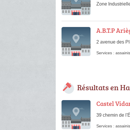
Zone Industriell
A.B.T.P Ari
2 avenue des P
Services :
assaini
Résultats en H
Castel Vida
39 chemin de l'
Services :
assaini