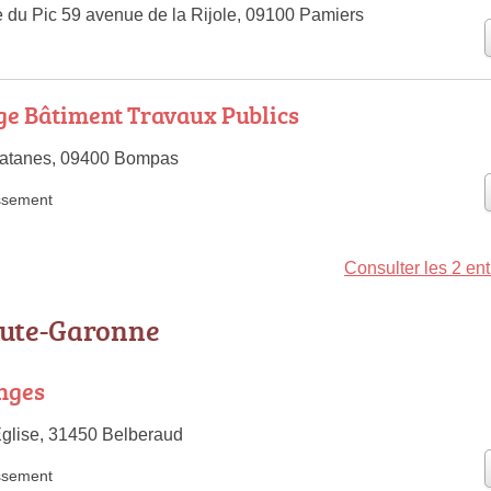
e du Pic 59 avenue de la Rijole, 09100 Pamiers
ège Bâtiment Travaux Publics
latanes, 09400 Bompas
ssement
Consulter les 2 ent
aute-Garonne
nges
Église, 31450 Belberaud
ssement