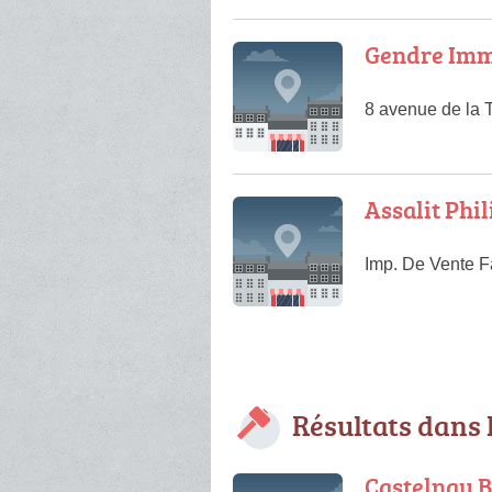
Gendre Imm
8 avenue de la T
Assalit Phi
Imp. De Vente F
Résultats dans 
Castelnau B