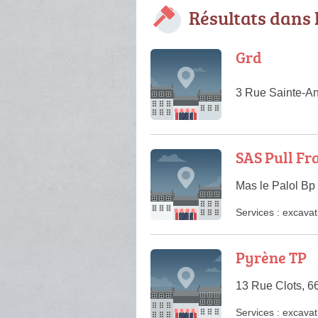
Résultats dans 
Grd
3 Rue Sainte-An
SAS Pull Fr
Mas le Palol Bp
Services :
excavat
Pyrène TP
13 Rue Clots, 6
Services :
excavat