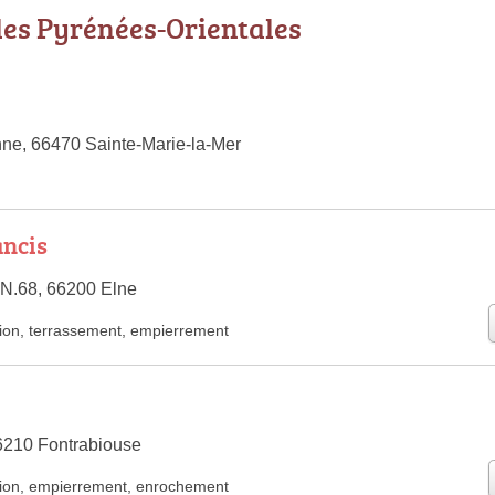
les Pyrénées-Orientales
ne, 66470 Sainte-Marie-la-Mer
ancis
 N.68, 66200 Elne
ion
,
terrassement
,
empierrement
6210 Fontrabiouse
ion
,
empierrement
,
enrochement