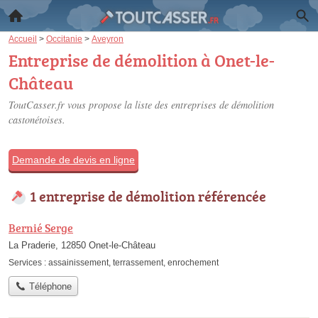
Accueil
>
Occitanie
>
Aveyron
Entreprise de démolition à Onet-le-
Château
ToutCasser.fr vous propose la liste des
entreprises de démolition
castonétoises
.
Demande de devis en ligne
1 entreprise de démolition référencée
Bernié Serge
La Praderie, 12850 Onet-le-Château
Services :
assainissement
,
terrassement
,
enrochement
Téléphone