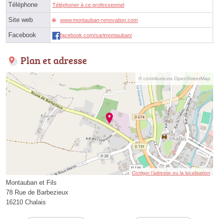
Téléphone
Téléphoner à ce professionnel
Site web
www.montauban-renovation.com
Facebook
facebook.com/sarlmontauban/
Plan et adresse
© contributeurs OpenStreetMap
Corriger l’adresse ou la localisation
Montauban et Fils
78 Rue de Barbezieux
16210 Chalais