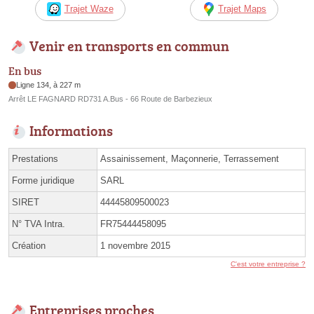
Trajet Waze
Trajet Maps
Venir en transports en commun
En bus
Ligne 134, à 227 m
Arrêt LE FAGNARD RD731 A.Bus - 66 Route de Barbezieux
Informations
Prestations
Assainissement, Maçonnerie, Terrassement
Forme juridique
SARL
SIRET
44445809500023
N° TVA Intra.
FR75444458095
Création
1 novembre 2015
C'est votre entreprise ?
Entreprises proches