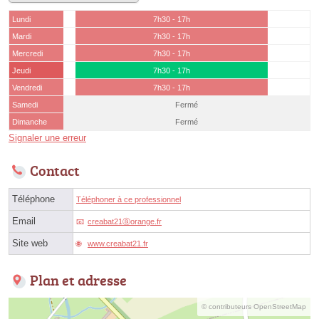
Lundi
7h30 - 17h
Mardi
7h30 - 17h
Mercredi
7h30 - 17h
Jeudi
7h30 - 17h
Vendredi
7h30 - 17h
Samedi
Fermé
Dimanche
Fermé
Signaler une erreur
Contact
Téléphone
Téléphoner à ce professionnel
Email
creabat21ⓐorange.fr
Site web
www.creabat21.fr
Plan et adresse
© contributeurs OpenStreetMap