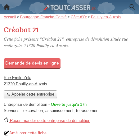
Accueil
>
Bourgogne-Franche-Comté
>
Côte-d'Or
>
Pouilly-en-Auxois
Créabat 21
Cette fiche présente "Créabat 21", entreprise de démolition située
rue
emile zola
, 21320 Pouilly-en-Auxois.
Demande de devis en ligne
Rue Emile Zola
21320 Pouilly-en-Auxois
📞 Appeler cette entreprise
Entreprise de démolition
-
Ouverte jusqu'à 17h
Services :
excavation
,
assainissement
,
terrassement
Recommander cette entreprise de démolition
Améliorer cette fiche