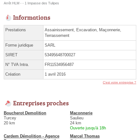
Arrêt HLM - - 1 Impasse des Tulipes
Informations
Prestations
Assainissement, Excavation, Maçonnerie,
Terrassement
Forme juridique
SARL
SIRET
53495648700027
N° TVA Intra.
FR11534956487
Création
1 avril 2016
C'est votre entreprise ?
Entreprises proches
Boucherot Demolition
Maconnerie
Turcey
Saulieu
20 km
24 km
Ouverte jusqu'à 18h
Cardem Démolition - Agence
Marcel Thomas