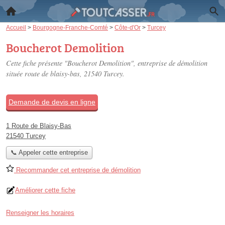
Accueil
>
Bourgogne-Franche-Comté
>
Côte-d'Or
>
Turcey
Boucherot Demolition
Cette fiche présente "Boucherot Demolition", entreprise de démolition
située
route de blaisy-bas
, 21540 Turcey.
Demande de devis en ligne
1 Route de Blaisy-Bas
21540 Turcey
📞 Appeler cette entreprise
Recommander cet entreprise de démolition
Améliorer cette fiche
Renseigner les horaires