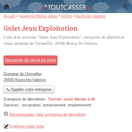
Accueil
>
Auvergne-Rhône-Alpes
>
Drôme
>
Bourg-lès-Valence
Galet Jean Exploitation
Cette fiche présente "Galet Jean Exploitation", entreprise de démolition
située
domaine de l'armailler
, 26500 Bourg-lès-Valence.
Demande de devis en ligne
Domaine de l'Armailler
26500 Bourg-lès-Valence
📞 Appeler cette entreprise
Entreprise de démolition
-
Fermée, ouvre demain à 8h
Services :
excavation
,
terrassement
,
empierrement
Recommander cette entreprise de démolition
Améliorer cette fiche