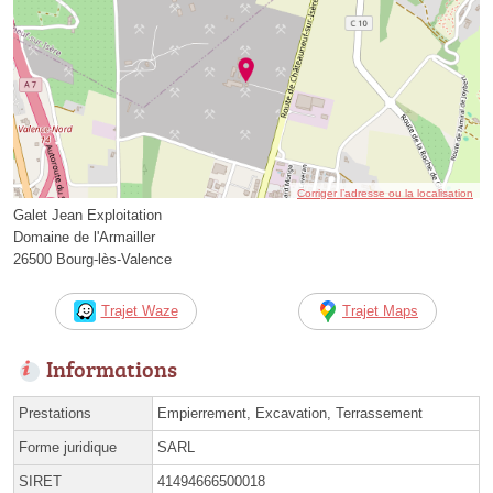
Corriger l’adresse ou la localisation
Galet Jean Exploitation
Domaine de l'Armailler
26500 Bourg-lès-Valence
Trajet Waze
Trajet Maps
Informations
Prestations
Empierrement, Excavation, Terrassement
Forme juridique
SARL
SIRET
41494666500018