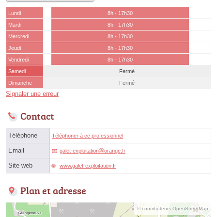
Lundi
8h - 17h30
Mardi
8h - 17h30
Mercredi
8h - 17h30
Jeudi
8h - 17h30
Vendredi
8h - 17h30
Samedi
Fermé
Dimanche
Fermé
Signaler une erreur
Contact
Téléphone
Téléphoner à ce professionnel
Email
galet-exploitationⓐorange.fr
Site web
www.galet-exploitation.fr
Plan et adresse
© contributeurs OpenStreetMap