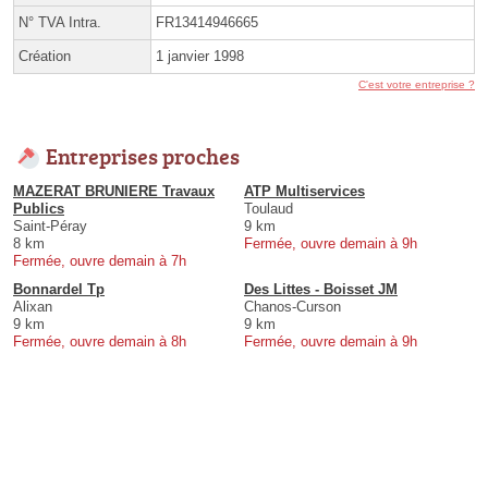
N° TVA Intra.
FR13414946665
Création
1 janvier 1998
C'est votre entreprise ?
Entreprises proches
MAZERAT BRUNIERE Travaux
ATP Multiservices
Publics
Toulaud
Saint-Péray
9 km
8 km
Fermée, ouvre demain à 9h
Fermée, ouvre demain à 7h
Bonnardel Tp
Des Littes - Boisset JM
Alixan
Chanos-Curson
9 km
9 km
Fermée, ouvre demain à 8h
Fermée, ouvre demain à 9h