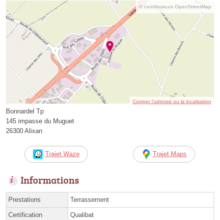
© contributeurs OpenStreetMap
Corriger l’adresse ou la localisation
Bonnardel Tp
145 impasse du Muguet
26300 Alixan
Trajet Waze
Trajet Maps
Informations
Prestations
Terrassement
Certification
Qualibat