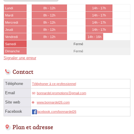
Lundi
8h - 12h
14h - 17h
Mardi
8h - 12h
14h - 17h
Mercredi
8h - 12h
14h - 17h
Jeudi
8h - 12h
14h - 17h
Vendredi
8h - 12h
14h - 16h
Samedi
Fermé
Dimanche
Fermé
Signaler une erreur
Contact
Téléphone
Téléphoner à ce professionnel
Email
bonnardel.promotionsⓐgmail.com
Site web
www.bonnardel26.com
Facebook
facebook.com/bonnardel26
Plan et adresse