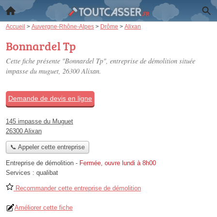
Accueil
>
Auvergne-Rhône-Alpes
>
Drôme
>
Alixan
Bonnardel Tp
Cette fiche présente "Bonnardel Tp", entreprise de démolition située
impasse du muguet
, 26300 Alixan.
Demande de devis en ligne
145 impasse du Muguet
26300 Alixan
📞 Appeler cette entreprise
Entreprise de démolition
-
Fermée, ouvre lundi à 8h00
Services :
qualibat
Recommander cette entreprise de démolition
Améliorer cette fiche