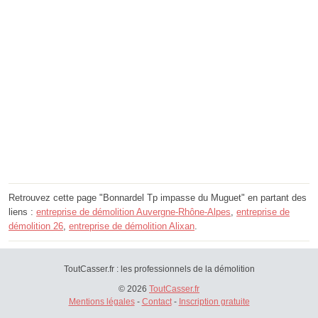
Retrouvez cette page "Bonnardel Tp impasse du Muguet" en partant des
liens :
entreprise de démolition Auvergne-Rhône-Alpes
,
entreprise de
démolition 26
,
entreprise de démolition Alixan
.
ToutCasser.fr : les professionnels de la démolition
© 2026
ToutCasser.fr
Mentions légales
-
Contact
-
Inscription gratuite