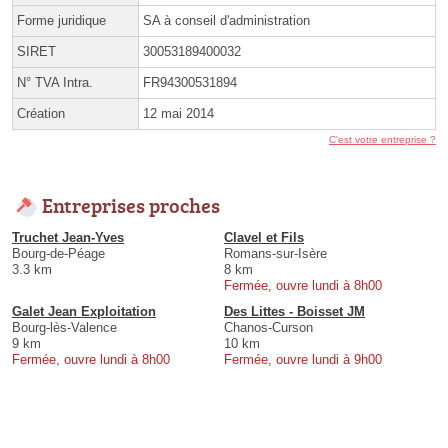
Forme juridique
SA à conseil d'administration
SIRET
30053189400032
N° TVA Intra.
FR94300531894
Création
12 mai 2014
C'est votre entreprise ?
Entreprises proches
Truchet Jean-Yves
Clavel et Fils
Bourg-de-Péage
Romans-sur-Isère
3.3 km
8 km
Fermée, ouvre lundi à 8h00
Galet Jean Exploitation
Des Littes - Boisset JM
Bourg-lès-Valence
Chanos-Curson
9 km
10 km
Fermée, ouvre lundi à 8h00
Fermée, ouvre lundi à 9h00