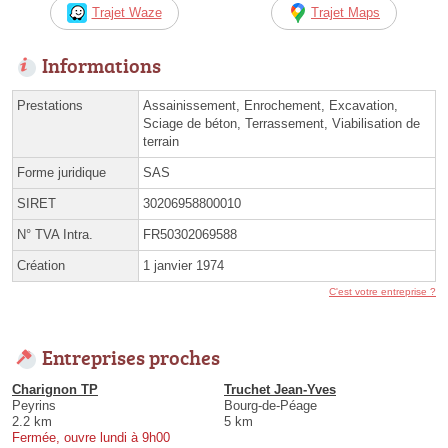
Trajet Waze
Trajet Maps
Informations
Prestations
Assainissement, Enrochement, Excavation,
Sciage de béton, Terrassement, Viabilisation de
terrain
Forme juridique
SAS
SIRET
30206958800010
N° TVA Intra.
FR50302069588
Création
1 janvier 1974
C'est votre entreprise ?
Entreprises proches
Charignon TP
Truchet Jean-Yves
Peyrins
Bourg-de-Péage
2.2 km
5 km
Fermée, ouvre lundi à 9h00