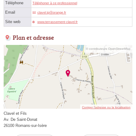
Téléphone
Téléphoner à ce professionnel
Email
clavel.tpⓐorange.fr
Site web
www.terrassement-clavel.fr
Plan et adresse
© contributeurs OpenStreetMap
Corriger l’adresse ou la localisation
Clavel et Fils
Av. De Saint-Donat
26100 Romans-sur-Isère