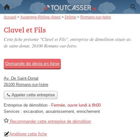
Accueil
>
Auvergne-Rhône-Alpes
>
Drôme
>
Romans-sur-Isère
Clavel et Fils
Cette fiche présente "Clavel et Fils", entreprise de démolition située
av.
de saint-donat
, 26100 Romans-sur-Isère.
Demande de devis en ligne
Av. De Saint-Donat
26100 Romans-sur-Isère
📞 Appeler cette entreprise
Entreprise de démolition
-
Fermée, ouvre lundi à 8h00
Services :
excavation
,
assainissement
,
enrochement
Recommander cette entreprise de démolition
Améliorer cette fiche