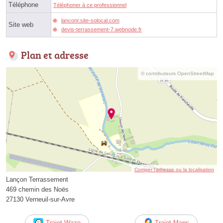
Téléphone
Téléphoner à ce professionnel
lanconr.site-solocal.com
Site web
devis-terrassement-7.webnode.fr
Plan et adresse
© contributeurs OpenStreetMap
Corriger l’adresse ou la localisation
Lançon Terrassement
469 chemin des Noës
27130 Verneuil-sur-Avre
Trajet Waze
Trajet Maps