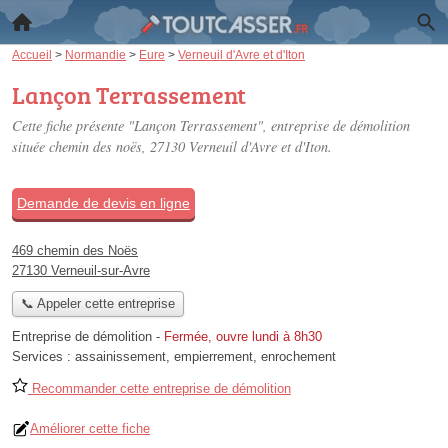
Accueil
>
Normandie
>
Eure
>
Verneuil d'Avre et d'Iton
Lançon Terrassement
Cette fiche présente "Lançon Terrassement", entreprise de démolition
située
chemin des noës
, 27130 Verneuil d'Avre et d'Iton.
Demande de devis en ligne
469 chemin des Noës
27130 Verneuil-sur-Avre
📞 Appeler cette entreprise
Entreprise de démolition
-
Fermée, ouvre lundi à 8h30
Services :
assainissement
,
empierrement
,
enrochement
Recommander cette entreprise de démolition
Améliorer cette fiche