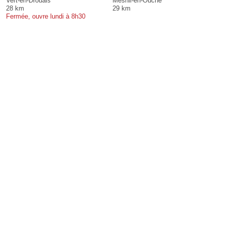
Vert-en-Drouais
Mesnil-en-Ouche
28 km
29 km
Fermée, ouvre lundi à 8h30