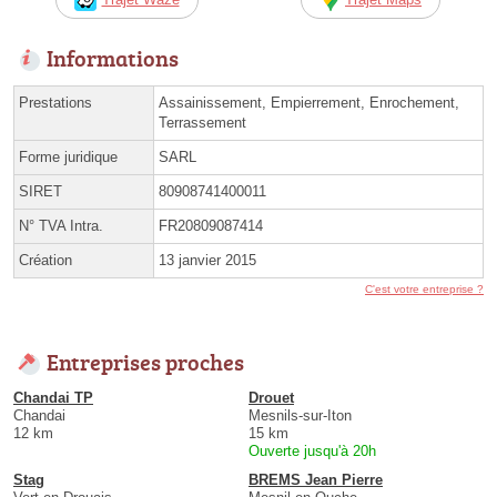
Informations
Prestations
Assainissement, Empierrement, Enrochement,
Terrassement
Forme juridique
SARL
SIRET
80908741400011
N° TVA Intra.
FR20809087414
Création
13 janvier 2015
C'est votre entreprise ?
Entreprises proches
Chandai TP
Drouet
Chandai
Mesnils-sur-Iton
12 km
15 km
Ouverte jusqu'à 20h
Stag
BREMS Jean Pierre