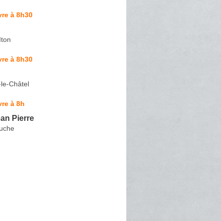
vre à 8h30
Iton
vre à 8h30
-le-Châtel
re à 8h
n Pierre
uche