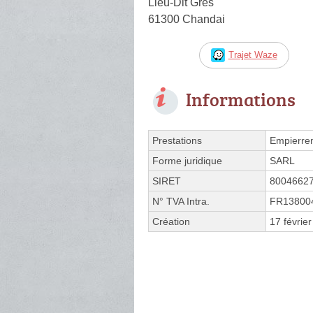
Lieu-Dit Gres
61300 Chandai
Trajet Waze
Informations
Prestations
Empierre
Forme juridique
SARL
SIRET
8004662
N° TVA Intra.
FR13800
Création
17 févrie