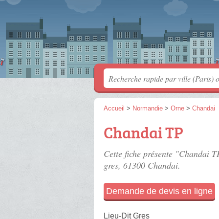
Accueil
>
Normandie
>
Orne
>
Chandai
Chandai TP
Cette fiche présente "Chandai T
gres
, 61300 Chandai.
Demande de devis en ligne
Lieu-Dit Gres