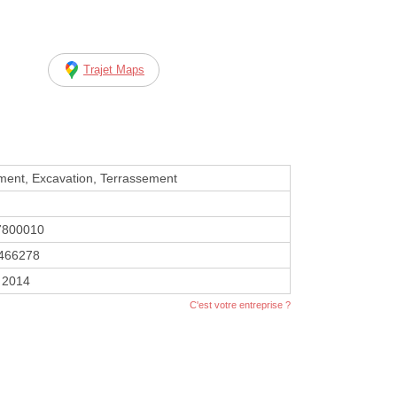
Trajet Maps
ment, Excavation, Terrassement
7800010
466278
r 2014
C'est votre entreprise ?