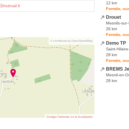
12 km
ⓐhotmail.fr
Fermée, ou
Drouet
Mesnils-sur-
26 km
Fermée, ou
© contributeurs OpenStreetMap
Demo TP
Saint-Hilaire
28 km
Fermée, ouv
BREMS Jea
Mesnil-en-O
28 km
Corriger l’adresse ou la localisation