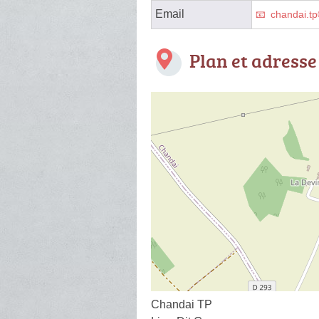
Email
chandai.tp
Plan et adresse
Chandai TP