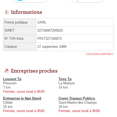
Informations
Forme juridique
SARL
SIRET
32716687200025
N° TVA Intra.
FR17327166872
Création
27 septembre 1989
C'est votre entreprise ?
Entreprises proches
Loussot Tp
Tony Tp
Plouvorn
La Martyre
7 km
14 km
Fermée, ouvre lundi à 8h30
Entreprise le Nan David
Crenn Travaux Publics
Cléder
Saint-Martin-des-Champs
15 km
16 km
Fermée, ouvre lundi à 8h00
Fermée, ouvre lundi à 8h00