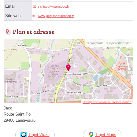
Email
sarljacqⓐwanadoo.fr
Site web
www.jacq-manutention.fr
Plan et adresse
© contributeurs OpenStreetMap
Corriger l’adresse ou la localisation
Jacq
Route Saint Pol
29400 Landivisiau
Trajet Waze
Trajet Maps