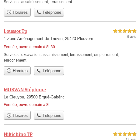
Services :
assainissement
,
terrassement
Horaires
Téléphone
Loussot Tp
5,0 étoiles sur 5
9 avis
1 Zone Aménagement de Trievin, 29420 Plouvorn
Fermée, ouvre demain à 8h30
Services :
excavation
,
assainissement
,
terrassement
,
empierrement
,
enrochement
Horaires
Téléphone
MORVAN Stéphane
Le Cleuyou, 29500 Ergué-Gabéric
Fermée, ouvre demain à 8h
Horaires
Téléphone
Nikichine TP
5,0 étoiles sur 5
11 avis