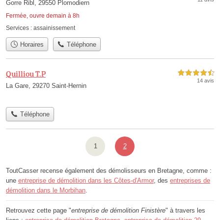
Gorre Ribl, 29550 Plomodiern
Fermée, ouvre demain à 8h
Services :
assainissement
Horaires
Téléphone
Quilliou T.P
4,5 étoiles sur 5
14 avis
La Gare, 29270 Saint-Hernin
Téléphone
1
2
ToutCasser recense également des démolisseurs en Bretagne, comme :
une
entreprise de démolition dans les Côtes-d'Armor
, des
entreprises de
démolition dans le Morbihan
.
Retrouvez cette page "
entreprise de démolition Finistère
" à travers les