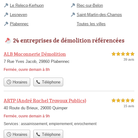
Le Relecq-Kerhuon
Riec-sur-Belon
Lesneven
Saint-Martin-des-Champs
Plabennec
Toutes les villes
24 entreprises de démolition référencées
ALB Maconnerie Démolition
5,0 étoiles sur 5
39 avis
7 Rue Yves Jacob, 29860 Plabennec
Fermée, ouvre demain à 8h
Horaires
Téléphone
ARTP (André Rachel Travaux Publics)
5,0 étoiles sur 5
15 avis
40 Route du Brieux, 29000 Quimper
Fermée, ouvre demain à 9h
Services :
assainissement
,
empierrement
,
enrochement
Horaires
Téléphone