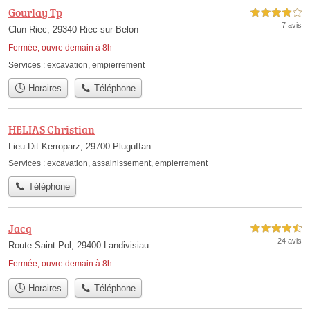
Gourlay Tp
4,0 étoiles sur 5
7 avis
Clun Riec, 29340 Riec-sur-Belon
Fermée, ouvre demain à 8h
Services :
excavation
,
empierrement
Horaires
Téléphone
HELIAS Christian
Lieu-Dit Kerroparz, 29700 Pluguffan
Services :
excavation
,
assainissement
,
empierrement
Téléphone
Jacq
4,5 étoiles sur 5
24 avis
Route Saint Pol, 29400 Landivisiau
Fermée, ouvre demain à 8h
Horaires
Téléphone