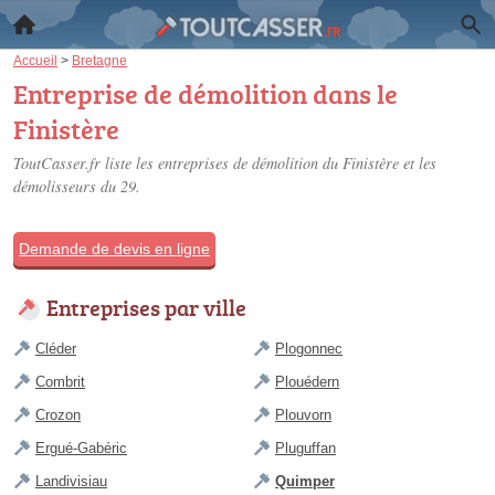
Accueil
>
Bretagne
Entreprise de démolition dans le
Finistère
ToutCasser.fr liste les
entreprises de démolition du Finistère
et les
démolisseurs du 29.
Demande de devis en ligne
Entreprises par ville
Cléder
Plogonnec
Combrit
Plouédern
Crozon
Plouvorn
Ergué-Gabéric
Pluguffan
Landivisiau
Quimper