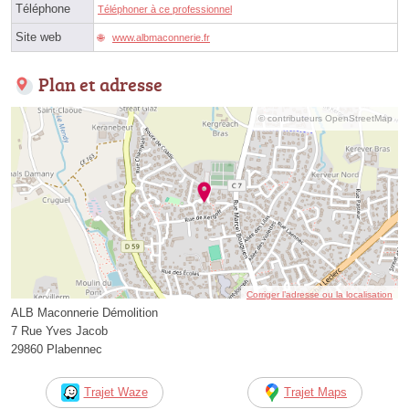
Téléphone
Téléphoner à ce professionnel
Site web
www.albmaconnerie.fr
Plan et adresse
© contributeurs OpenStreetMap
Corriger l’adresse ou la localisation
ALB Maconnerie Démolition
7 Rue Yves Jacob
29860 Plabennec
Trajet Waze
Trajet Maps