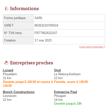
Informations
Forme juridique
SARL
SIRET
95263210700019
N° TVA Intra.
FR77952632107
Création
17 mai 2023
C'est votre entreprise ?
Entreprises proches
Liziard
Styd
Plouédern
Le Relecq-Kerhuon
11 km
12 km
Ouverte jusqu'à 12h30 et rouvre à
Fermée, ouvre à 13h30
13h30
Breizh Constructions
Entreprise Paul
Lesneven
Plouguin
12 km
14 km
Ouverte jusqu'à 18h