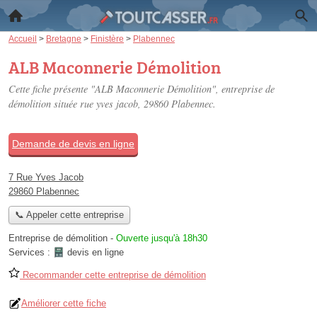
Accueil
>
Bretagne
>
Finistère
>
Plabennec
ALB Maconnerie Démolition
Cette fiche présente "ALB Maconnerie Démolition", entreprise de
démolition située
rue yves jacob
, 29860 Plabennec.
Demande de devis en ligne
7 Rue Yves Jacob
29860 Plabennec
📞 Appeler cette entreprise
Entreprise de démolition
-
Ouverte jusqu'à 18h30
Services :
devis en ligne
Recommander cette entreprise de démolition
Améliorer cette fiche