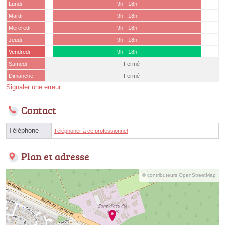
Lundi
9h - 18h
Mardi
9h - 18h
Mercredi
9h - 18h
Jeudi
9h - 18h
Vendredi
9h - 18h
Samedi
Fermé
Dimanche
Fermé
Signaler une erreur
Contact
Téléphone
Téléphoner à ce professionnel
Plan et adresse
© contributeurs OpenStreetMap