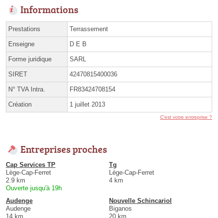
Informations
Prestations
Terrassement
Enseigne
D E B
Forme juridique
SARL
SIRET
42470815400036
N° TVA Intra.
FR83424708154
Création
1 juillet 2013
C'est votre entreprise ?
Entreprises proches
Cap Services TP
Tg
Lège-Cap-Ferret
Lège-Cap-Ferret
2.9 km
4 km
Ouverte jusqu'à 19h
Audenge
Nouvelle Schincariol
Audenge
Biganos
14 km
20 km