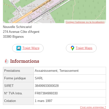
Corriger l’adresse ou la localisation
Nouvelle Schincariol
274 Avenue Côte d'Argent
33380 Biganos
Trajet Waze
Trajet Maps
Informations
Prestations
Assainissement, Terrassement
Forme juridique
SARL
SIRET
38499933000028
N° TVA Intra.
FR87384999330
Création
1 mars 1997
C'est votre entreprise ?