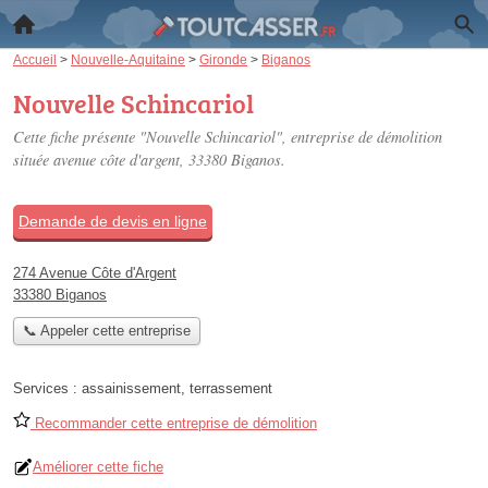
Accueil
>
Nouvelle-Aquitaine
>
Gironde
>
Biganos
Nouvelle Schincariol
Cette fiche présente "Nouvelle Schincariol", entreprise de démolition
située
avenue côte d'argent
, 33380 Biganos.
Demande de devis en ligne
274 Avenue Côte d'Argent
33380 Biganos
📞 Appeler cette entreprise
Services :
assainissement
,
terrassement
Recommander cette entreprise de démolition
Améliorer cette fiche