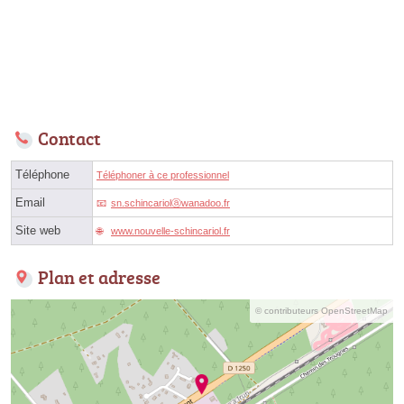
Contact
Téléphone
Téléphoner à ce professionnel
Email
sn.schincariolⓐwanadoo.fr
Site web
www.nouvelle-schincariol.fr
Plan et adresse
© contributeurs OpenStreetMap