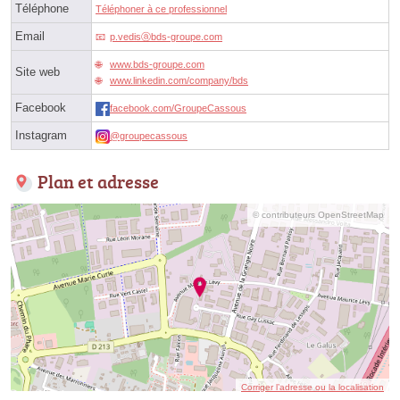
Téléphone
Téléphoner à ce professionnel
Email
p.vedisⓐbds-groupe.com
www.bds-groupe.com
Site web
www.linkedin.com/company/bds
Facebook
facebook.com/GroupeCassous
Instagram
@groupecassous
Plan et adresse
© contributeurs OpenStreetMap
Corriger l’adresse ou la localisation