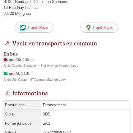
BDS - Bordeaux Démolition Services
13 Rue Gay Lussac
33700 Mérignac
Trajet Waze
Trajet Maps
Venir en transports en commun
En bus
Ligne 480, à 304 m
Arrêt Grande Semaine - 45ter Avenue Maurice Levy
Ligne 26, à 215 m
Arrêt Vert Castel - 47 Avenue Maurice Levy
Informations
Prestations
Terrassement
Sigle
BDS
Forme juridique
SAS
SIRET
37972280400034