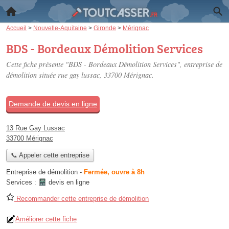
Accueil
>
Nouvelle-Aquitaine
>
Gironde
>
Mérignac
BDS - Bordeaux Démolition Services
Cette fiche présente "BDS - Bordeaux Démolition Services", entreprise de
démolition située
rue gay lussac
, 33700 Mérignac.
Demande de devis en ligne
13 Rue Gay Lussac
33700 Mérignac
📞 Appeler cette entreprise
Entreprise de démolition
-
Fermée, ouvre à 8h
Services :
devis en ligne
Recommander cette entreprise de démolition
Améliorer cette fiche