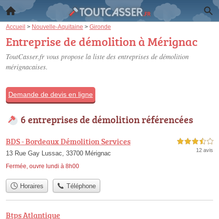
Accueil
>
Nouvelle-Aquitaine
>
Gironde
Entreprise de démolition à Mérignac
ToutCasser.fr vous propose la liste des
entreprises de démolition
mérignacaises
.
Demande de devis en ligne
6 entreprises de démolition référencées
BDS - Bordeaux Démolition Services
3,5 étoiles sur 5
12 avis
13 Rue Gay Lussac, 33700 Mérignac
Fermée, ouvre lundi à 8h00
Horaires
Téléphone
Btps Atlantique