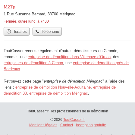
M2Tp
1 Rue Suzanne Bernard, 33700 Mérignac
Fermée, ouvre lundi à 7h00
Horaires
Téléphone
ToutCasser recense également d'autres démolisseurs en Gironde,
comme : une
entreprise de démolition dans Villenave-d'Ornon
, des
entreprises de démolition à Cenon
, une
entreprise de démolition près de
Bordeaux
.
Retrouvez cette page "
entreprise de démolition Mérignac
" à l'aide des
liens :
entreprise de démolition Nouvelle-Aquitaine
,
entreprise de
démolition 33
,
entreprise de démolition Mérignac
.
ToutCasser.fr : les professionnels de la démolition
© 2026
ToutCasser.fr
Mentions légales
-
Contact
-
Inscription gratuite