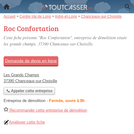
Accueil
>
Centre-Val de Loire
>
Indre-et-Loire
>
Chanceaux-sur-Choisille
Roc Confortation
Cette fiche présente "Roc Confortation", entreprise de démolition située
les grands champs
, 37390 Chanceaux-sur-Choisille.
Demande de devis en ligne
Les Grands Champs
37390 Chanceaux-sur-Choisille
📞 Appeler cette entreprise
Entreprise de démolition
-
Fermée, ouvre à 8h
Recommander cette entreprise de démolition
Améliorer cette fiche