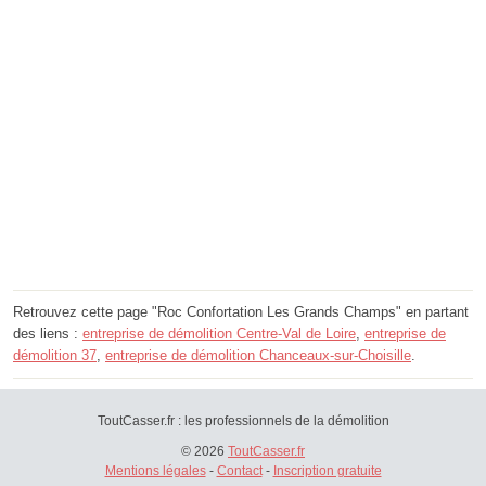
Retrouvez cette page "Roc Confortation Les Grands Champs" en partant
des liens :
entreprise de démolition Centre-Val de Loire
,
entreprise de
démolition 37
,
entreprise de démolition Chanceaux-sur-Choisille
.
ToutCasser.fr : les professionnels de la démolition
© 2026
ToutCasser.fr
Mentions légales
-
Contact
-
Inscription gratuite