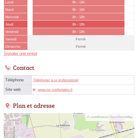
Lundi
8h - 18h
Mardi
8h - 18h
Mercredi
8h - 18h
Jeudi
8h - 18h
Vendredi
8h - 18h
Samedi
Fermé
Dimanche
Fermé
Signaler une erreur
Contact
Téléphone
Téléphoner à ce professionnel
Site web
www.roc-confortation.fr
Plan et adresse
© contributeurs OpenStreetMap