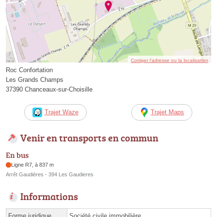
Corriger l’adresse ou la localisation
Roc Confortation
Les Grands Champs
37390 Chanceaux-sur-Choisille
Trajet Waze
Trajet Maps
Venir en transports en commun
En bus
Ligne R7, à 837 m
Arrêt Gaudières - 394 Les Gaudieres
Informations
Forme juridique
Société civile immobilière