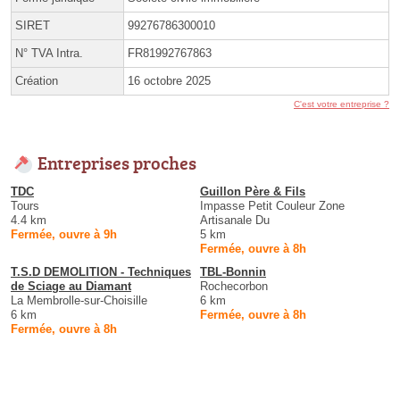
SIRET
99276786300010
N° TVA Intra.
FR81992767863
Création
16 octobre 2025
C'est votre entreprise ?
Entreprises proches
TDC
Guillon Père & Fils
Tours
Impasse Petit Couleur Zone
4.4 km
Artisanale Du
Fermée, ouvre à 9h
5 km
Fermée, ouvre à 8h
T.S.D DEMOLITION - Techniques
TBL-Bonnin
de Sciage au Diamant
Rochecorbon
La Membrolle-sur-Choisille
6 km
6 km
Fermée, ouvre à 8h
Fermée, ouvre à 8h