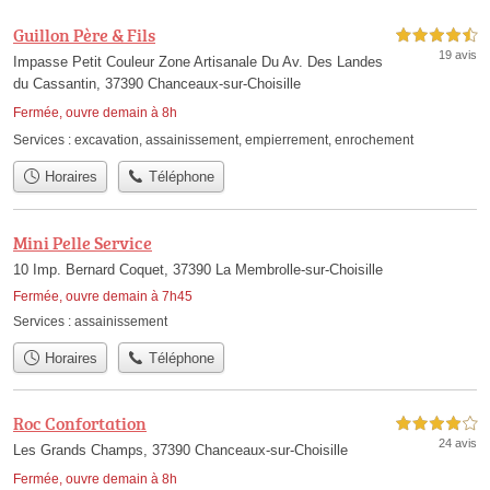
Guillon Père & Fils
4,5 étoiles sur 5
19 avis
Impasse Petit Couleur Zone Artisanale Du Av. Des Landes
du Cassantin, 37390 Chanceaux-sur-Choisille
Fermée, ouvre demain à 8h
Services :
excavation
,
assainissement
,
empierrement
,
enrochement
Horaires
Téléphone
Mini Pelle Service
10 Imp. Bernard Coquet, 37390 La Membrolle-sur-Choisille
Fermée, ouvre demain à 7h45
Services :
assainissement
Horaires
Téléphone
Roc Confortation
4,0 étoiles sur 5
24 avis
Les Grands Champs, 37390 Chanceaux-sur-Choisille
Fermée, ouvre demain à 8h