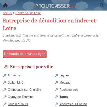
Accueil
>
Centre-Val de Loire
Entreprise de démolition en Indre-et-
Loire
ToutCasser.fr liste les
entreprises de démolition d'Indre-et-Loire
et les
démolisseurs du 37.
Demande de devis en ligne
Entreprises par ville
Autrèche
Luynes
Ballan-Miré
Mouzay
Chanceaux-sur-Choisille
Rochecorbon
Civray-de-Touraine
Tours
Joué-lès-Tours
Yzeures-sur-Creuse