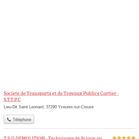
Societe de Transports et de Travaux Publics Cartier -
S.T.T.P.C
Lieu-Dit Saint Leonard, 37290 Yzeures-sur-Creuse
Téléphone
T.S.D DEMOLITION - Techniques de Sciage au
5,0 étoiles sur 5