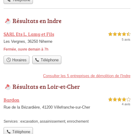
Résultats en Indre
SARL Ets L. Lamy et Fils
4,5 étoiles sur 5
5 avis
Les Vergnes, 36250 Niherne
Fermée, ouvre demain à 7h
Horaires
Téléphone
Consulter les 5 entreprises de démolition de l'Indre
Résultats en Loir-et-Cher
Bardon
4,0 étoiles sur 5
4 avis
Rue de la Bézardière, 41200 Villefranche-sur-Cher
Services :
excavation
,
assainissement
,
enrochement
Téléphone