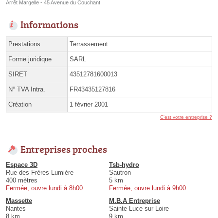
Arrêt Margelle - 45 Avenue du Couchant
Informations
Prestations
Terrassement
Forme juridique
SARL
SIRET
43512781600013
N° TVA Intra.
FR43435127816
Création
1 février 2001
C'est votre entreprise ?
Entreprises proches
Espace 3D
Tsb-hydro
Rue des Frères Lumière
Sautron
400 mètres
5 km
Fermée, ouvre lundi à 8h00
Fermée, ouvre lundi à 9h00
Massette
M.B.A Entreprise
Nantes
Sainte-Luce-sur-Loire
8 km
9 km