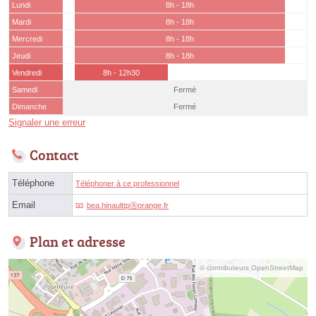
Lundi
8h - 18h
Mardi
8h - 18h
Mercredi
8h - 18h
Jeudi
8h - 18h
Vendredi
8h - 12h30
Samedi
Fermé
Dimanche
Fermé
Signaler une erreur
Contact
Téléphone
Téléphoner à ce professionnel
Email
bea.hinaulttpⓐorange.fr
Plan et adresse
© contributeurs OpenStreetMap