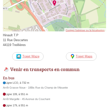
Corriger l’adresse ou la localisation
Hinault T.P
11 Rue Descartes
44119 Treillières
Trajet Waze
Trajet Maps
Venir en transports en commun
En bus
Ligne LCO, à 732 m
Arrêt Grasse Noue - 18Bis Rue du Champ de l'Alouette
Ligne 109, à 551 m
Arrêt Margelle - 45 Avenue du Couchant
Ligne 179, à 551 m