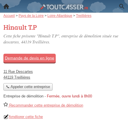
Accueil
>
Pays de la Loire
>
Loire-Atlantique
>
Treillières
Hinault T.P
Cette fiche présente "Hinault T.P", entreprise de démolition située
rue
descartes
, 44119 Treillières.
Demande de devis en ligne
11 Rue Descartes
44119 Treillières
📞 Appeler cette entreprise
Entreprise de démolition
-
Fermée, ouvre lundi à 8h00
Recommander cette entreprise de démolition
Améliorer cette fiche