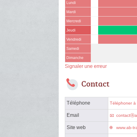
Lundi
Mardi
Mercredi
Jeudi
Vendredi
Samedi
Dimanche
Signaler une erreur
Contact
Téléphone
Téléphoner à 
Email
contactⓐa
Site web
www.ab-tr