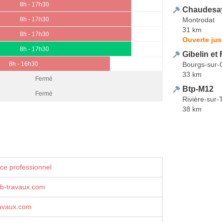
8h - 17h30
Chaudesa
Montrodat
8h - 17h30
31 km
8h - 17h30
Ouverte jus
8h - 17h30
Gibelin et 
Bourgs-sur-
8h - 16h30
33 km
Fermé
Btp-M12
Fermé
Rivière-sur-
38 km
ce professionnel
b-travaux.com
avaux.com