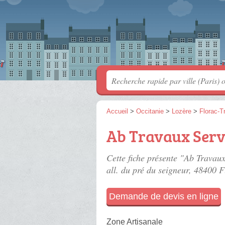
Accueil
>
Occitanie
>
Lozère
>
Florac-T
Ab Travaux Serv
Cette fiche présente "Ab Travaux
all. du pré du seigneur
, 48400 F
Demande de devis en ligne
Zone Artisanale