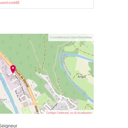
com/rcml48
© contributeurs OpenStreetMap
Corriger l’adresse ou la localisation
 Seigneur