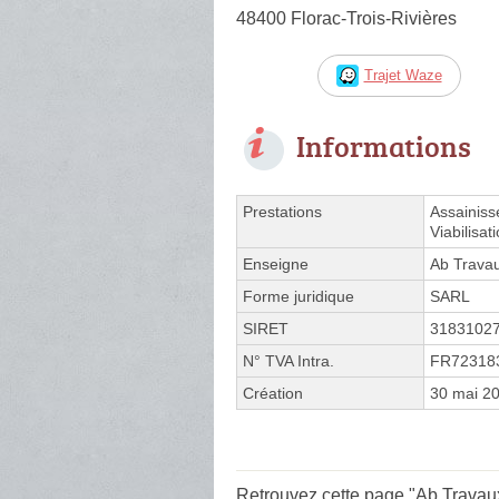
48400 Florac-Trois-Rivières
Trajet Waze
Informations
Prestations
Assainis
Viabilisat
Enseigne
Ab Travau
Forme juridique
SARL
SIRET
3183102
N° TVA Intra.
FR72318
Création
30 mai 2
Retrouvez cette page "Ab Travaux