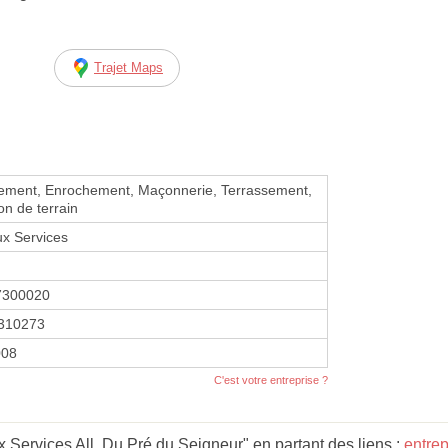
Trajet Maps
sement, Enrochement, Maçonnerie, Terrassement,
ion de terrain
x Services
7300020
310273
008
C'est votre entreprise ?
 Services All. Du Pré du Seigneur" en partant des liens :
entrep