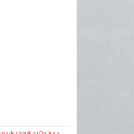
rise de démolition Occitanie
,