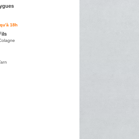
ygues
qu'à 18h
Fils
Colagne
Tarn