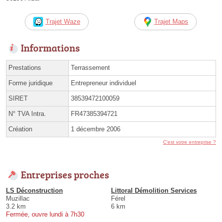
Trajet Waze
Trajet Maps
Informations
Prestations
Terrassement
Forme juridique
Entrepreneur individuel
SIRET
38539472100059
N° TVA Intra.
FR47385394721
Création
1 décembre 2006
C'est votre entreprise ?
Entreprises proches
LS Déconstruction
Littoral Démolition Services
Muzillac
Férel
3.2 km
6 km
Fermée, ouvre lundi à 7h30