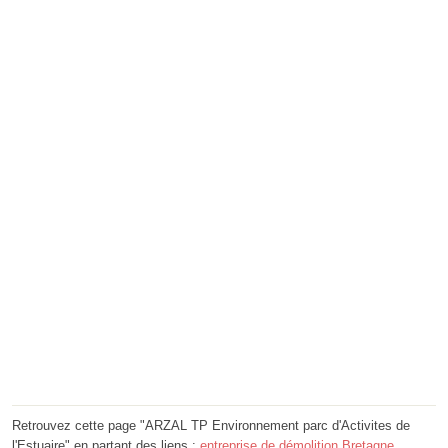
Retrouvez cette page "ARZAL TP Environnement parc d'Activites de
l'Estuaire" en partant des liens :
entreprise de démolition Bretagne
,