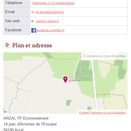
Téléphone
Téléphoner à ce professionnel
Email
tp.jannotⓐorange.fr
Site web
www.tp-jannot.fr
Facebook
facebook.com/lws.fr
Plan et adresse
© contributeurs OpenStreetMap
Corriger l’adresse ou la localisation
ARZAL TP Environnement
14 parc d'Activites de l'Estuaire
56190 Arzal