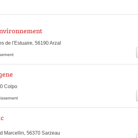
nvironnement
tes de l'Estuaire, 56190 Arzal
ssement
gene
90 Colpo
nissement
ic
 Marcellin, 56370 Sarzeau