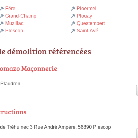
Férel
Ploërmel
Grand-Champ
Plouay
Muzillac
Questembert
Plescop
Saint-Avé
de démolition référencées
homazo Maçonnerie
 Plaudren
tructions
 de Tréhuinec 3 Rue André Ampère, 56890 Plescop