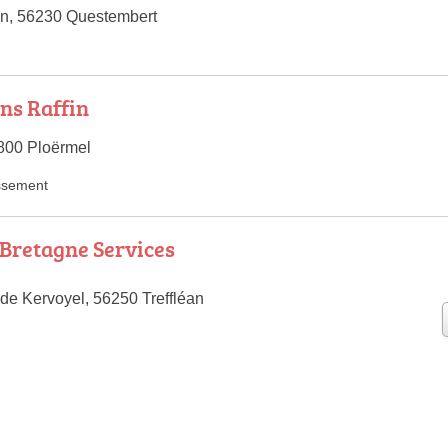
in, 56230 Questembert
ns Raffin
6800 Ploërmel
ssement
Bretagne Services
 de Kervoyel, 56250 Treffléan