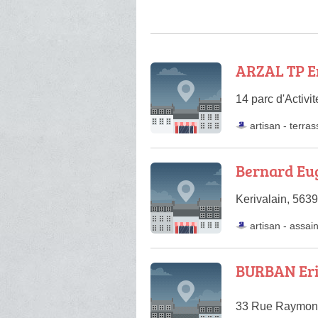
ARZAL TP E
14 parc d'Activi
artisan
-
terra
Bernard Eu
Kerivalain, 563
artisan
-
assai
BURBAN Er
33 Rue Raymond