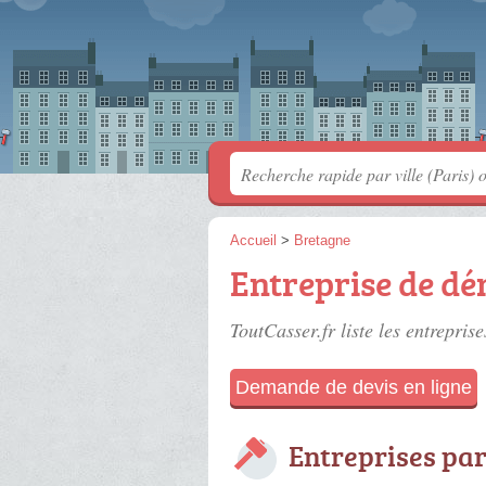
Accueil
>
Bretagne
Entreprise de dé
ToutCasser.fr liste les
entrepris
Demande de devis en ligne
Entreprises par