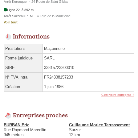
Arrêt Kercoquen - 24 Route de Saint Gildas
Ligne 22, à 892 m
Arrêt Sarzeau PEM - 37 Rue de la Madeleine
Voir tout
Informations
Prestations
Maçonnerie
Forme juridique
SARL
SIRET
33815723300010
N° TVA Intra.
FR24338157233
Création
1 juin 1986
C'est votre entreprise ?
Entreprises proches
BURBAN Eric
Guillaume Morice Terrassement
Rue Raymond Marcellin
Surzur
945 mètres
12 km