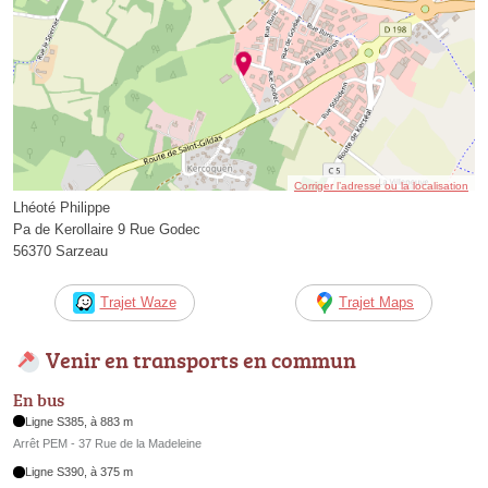
Corriger l’adresse ou la localisation
Lhéoté Philippe
Pa de Kerollaire 9 Rue Godec
56370 Sarzeau
Trajet Waze
Trajet Maps
Venir en transports en commun
En bus
Ligne S385, à 883 m
Arrêt PEM - 37 Rue de la Madeleine
Ligne S390, à 375 m