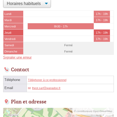
Lundi
17h - 19h
Mardi
17h - 19h
Mercredi
8h30 - 17h
Jeudi
17h - 19h
Vendredi
17h - 19h
Samedi
Fermé
Dimanche
Fermé
Signaler une erreur
Contact
Téléphone
Téléphoner à ce professionnel
Email
lheot.sarlⓐwanadoo.fr
Plan et adresse
© contributeurs OpenStreetMap