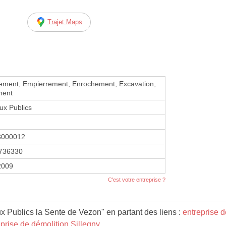
Trajet Maps
ement, Empierrement, Enrochement, Excavation,
ment
ux Publics
3000012
736330
 2009
C'est votre entreprise ?
x Publics la Sente de Vezon" en partant des liens :
entreprise 
eprise de démolition Sillegny
.