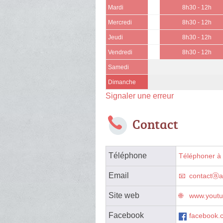
Mardi
8h30 - 12h
Mercredi
8h30 - 12h
Jeudi
8h30 - 12h
Vendredi
8h30 - 12h
Samedi
Dimanche
Signaler une erreur
Contact
Téléphone
Téléphoner à 
Email
contactⓐa
Site web
www.yout
Facebook
facebook.