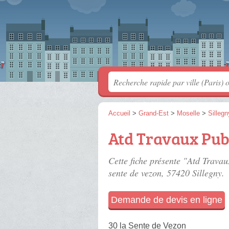
Accueil
>
Grand-Est
>
Moselle
>
Sillegn
Atd Travaux Pub
Cette fiche présente "Atd Travau
sente de vezon
, 57420 Sillegny.
Demande de devis en ligne
30 la Sente de Vezon