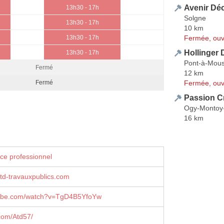
Avenir Dé
13h30 - 17h
Solgne
13h30 - 17h
10 km
Fermée, ouv
13h30 - 17h
Hollinger 
13h30 - 17h
Pont-à-Mou
Fermé
12 km
Fermée, ouv
Fermé
Passion C
Ogy-Montoy-
16 km
ce professionnel
td-travauxpublics.com
ube.com/watch?v=TgD4B5YfoYw
com/Atd57/