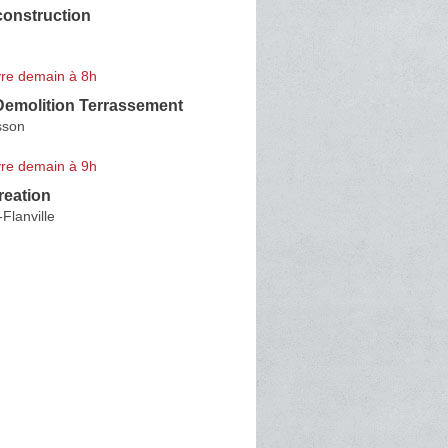
construction
re demain à 8h
Demolition Terrassement
sson
re demain à 9h
reation
Flanville