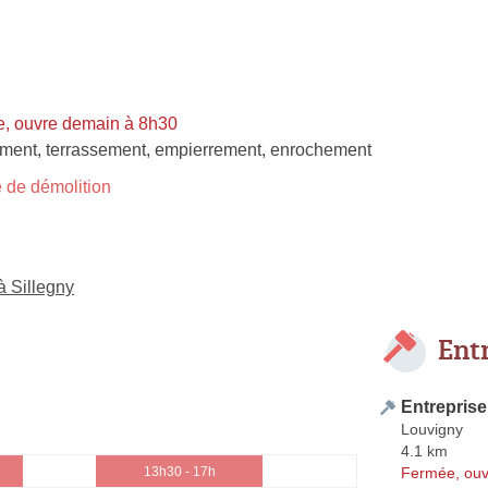
, ouvre demain à 8h30
ement
,
terrassement
,
empierrement
,
enrochement
 de démolition
à Sillegny
Ent
Entrepris
Louvigny
4.1 km
Fermée, ouv
13h30 - 17h