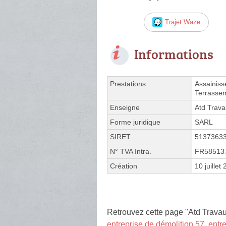
Trajet Waze
Informations
Prestations
Assainiss
Terrasse
Enseigne
Atd Trava
Forme juridique
SARL
SIRET
5137363
N° TVA Intra.
FR58513
Création
10 juillet
Retrouvez cette page "Atd Travau
entreprise de démolition 57
,
entr