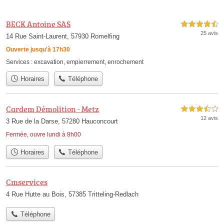
BECK Antoine SAS
4,5 étoiles sur 5
25 avis
14 Rue Saint-Laurent, 57930 Romelfing
Ouverte jusqu'à 17h30
Services :
excavation
,
empierrement
,
enrochement
Horaires
Téléphone
Cardem Démolition - Metz
3,5 étoiles sur 5
12 avis
3 Rue de la Darse, 57280 Hauconcourt
Fermée, ouvre lundi à 8h00
Horaires
Téléphone
Cmservices
4 Rue Hutte au Bois, 57385 Tritteling-Redlach
Téléphone