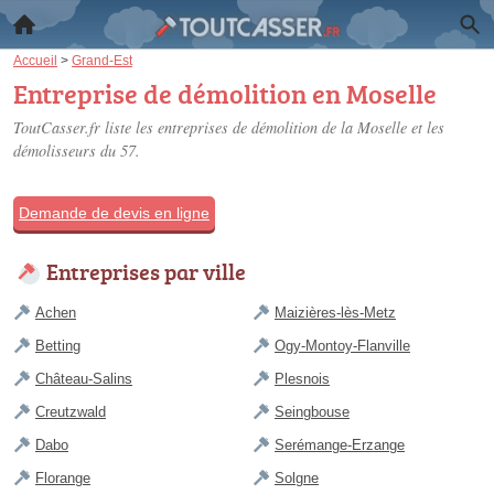
Accueil
>
Grand-Est
Entreprise de démolition en Moselle
ToutCasser.fr liste les
entreprises de démolition de la Moselle
et les
démolisseurs du 57.
Demande de devis en ligne
Entreprises par ville
Achen
Maizières-lès-Metz
Betting
Ogy-Montoy-Flanville
Château-Salins
Plesnois
Creutzwald
Seingbouse
Dabo
Serémange-Erzange
Florange
Solgne