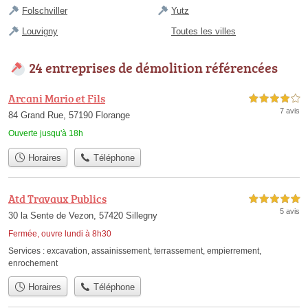
Folschviller
Yutz
Louvigny
Toutes les villes
24 entreprises de démolition référencées
Arcani Mario et Fils
4,0 étoiles sur 5
7 avis
84 Grand Rue, 57190 Florange
Ouverte jusqu'à 18h
Horaires
Téléphone
Atd Travaux Publics
5,0 étoiles sur 5
5 avis
30 la Sente de Vezon, 57420 Sillegny
Fermée, ouvre lundi à 8h30
Services :
excavation
,
assainissement
,
terrassement
,
empierrement
,
enrochement
Horaires
Téléphone