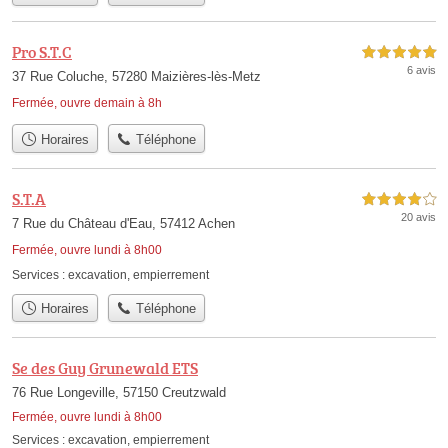
Pro S.T.C
5,0 étoiles sur 5
6 avis
37 Rue Coluche, 57280 Maizières-lès-Metz
Fermée, ouvre demain à 8h
Horaires
Téléphone
S.T.A
4,0 étoiles sur 5
20 avis
7 Rue du Château d'Eau, 57412 Achen
Fermée, ouvre lundi à 8h00
Services :
excavation
,
empierrement
Horaires
Téléphone
Se des Guy Grunewald ETS
76 Rue Longeville, 57150 Creutzwald
Fermée, ouvre lundi à 8h00
Services :
excavation
,
empierrement