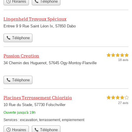
Horaires
Téléphone
Lingenheld Travaux Spéciaux
Entree 9 9 Rue Saint Léon Ix, 57850 Dabo
Téléphone
Passion Creation
5,0 étoiles sur 5
18 avis
34 Chemin des Huguenot, 57645 Ogy-Montoy-Flanville
Téléphone
Piscines Terrassement Chiarizia
4,0 étoiles sur 5
27 avis
10 Rue du Stade, 57730 Folschviller
Ouverte jusqu'à 19h
Services :
excavation
,
terrassement
,
empierrement
Horaires
Téléphone