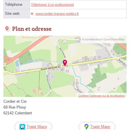
Téléphone
Téléphoner à ce professionnel
Site web
www.cordier-travaux-publics.fr
Plan et adresse
© contributeurs OpenStreetMap
Corriger l’adresse ou la localisation
Cordier et Cie
69 Rue Plouy
62142 Colembert
Trajet Waze
Trajet Maps