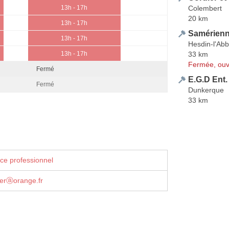
Colembert
13h - 17h
20 km
13h - 17h
Samérienn
13h - 17h
Hesdin-l'Ab
33 km
13h - 17h
Fermée, ouv
Fermé
E.G.D Ent.
Fermé
Dunkerque
33 km
ce professionnel
ierⓐorange.fr