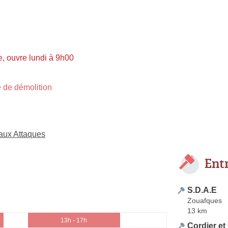
, ouvre lundi à 9h00
 de démolition
 aux Attaques
Ent
S.D.A.E
Zouafques
13 km
13h - 17h
Cordier et