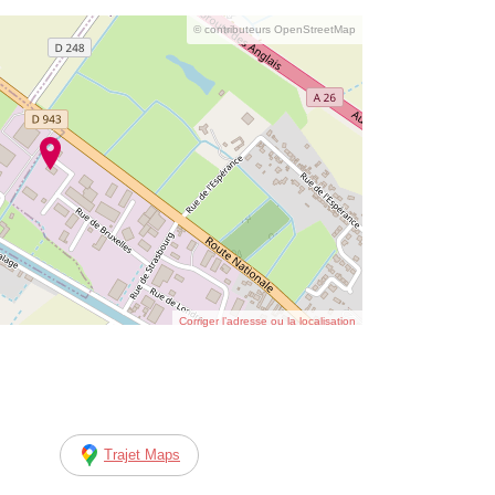
© contributeurs OpenStreetMap
Corriger l’adresse ou la localisation
Trajet Maps