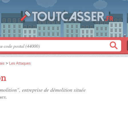
ais
>
Les Attaques
on
molition", entreprise de démolition située
ues.