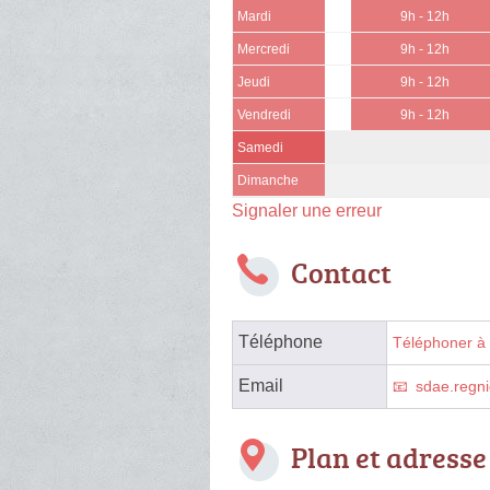
Mardi
9h - 12h
Mercredi
9h - 12h
Jeudi
9h - 12h
Vendredi
9h - 12h
Samedi
Dimanche
Signaler une erreur
Contact
Téléphone
Téléphoner à 
Email
sdae.regn
Plan et adresse