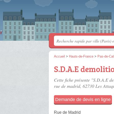
Accueil
>
Hauts-de-France
>
Pas-de-Cal
S.D.A.E demoliti
Cette fiche présente "S.D.A.E de
rue de madrid
, 62730 Les Attaq
Demande de devis en ligne
Rue de Madrid