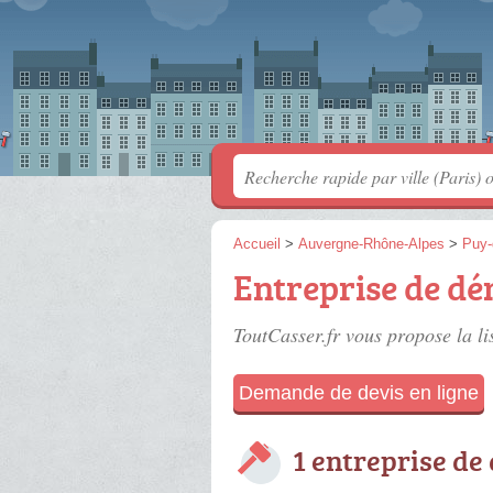
Accueil
>
Auvergne-Rhône-Alpes
>
Puy
Entreprise de dé
ToutCasser.fr vous propose la li
Demande de devis en ligne
1 entreprise de