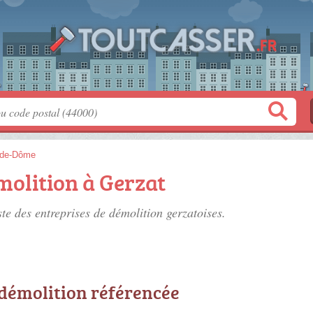
-de-Dôme
molition à Gerzat
ste des
entreprises de démolition gerzatoises
.
 démolition référencée