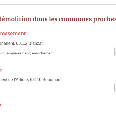
 démolition dans les communes proche
rassement
ohanent, 63112 Blanzat
ion
,
empierrement
,
enrochement
e
nt de l'Artiere, 63110 Beaumont
P