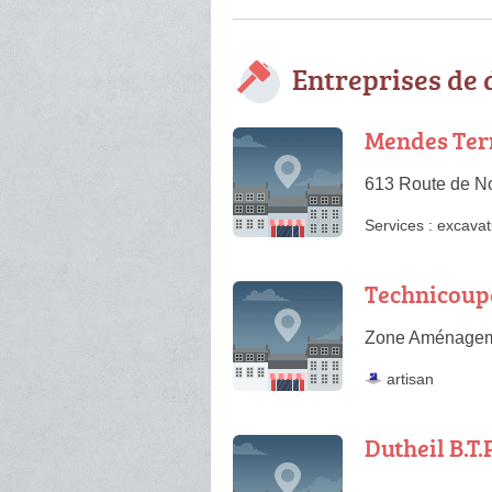
Entreprises de
Mendes Ter
613 Route de N
Services :
excavat
Technicoup
Zone Aménageme
artisan
Dutheil B.T.