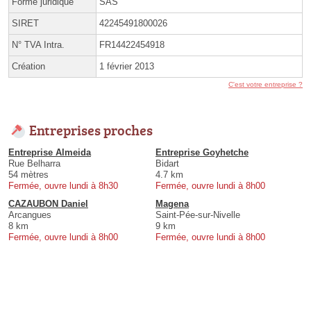
Forme juridique
SAS
SIRET
42245491800026
N° TVA Intra.
FR14422454918
Création
1 février 2013
C'est votre entreprise ?
Entreprises proches
Entreprise Almeida
Entreprise Goyhetche
Rue Belharra
Bidart
54 mètres
4.7 km
Fermée, ouvre lundi à 8h30
Fermée, ouvre lundi à 8h00
CAZAUBON Daniel
Magena
Arcangues
Saint-Pée-sur-Nivelle
8 km
9 km
Fermée, ouvre lundi à 8h00
Fermée, ouvre lundi à 8h00