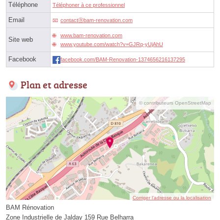
Téléphone
Téléphoner à ce professionnel
Email
contactⓐbam-renovation.com
www.bam-renovation.com
Site web
www.youtube.com/watch?v=GJRq-yUjAhU
Facebook
facebook.com/BAM-Renovation-1374656216137295
Plan et adresse
© contributeurs OpenStreetMap
Corriger l’adresse ou la localisation
BAM Rénovation
Zone Industrielle de Jalday 159 Rue Belharra