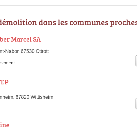
 démolition dans les communes proche
iber Marcel SA
t-Nabor, 67530 Ottrott
ssement
T.P
nheim, 67820 Wittisheim
aine