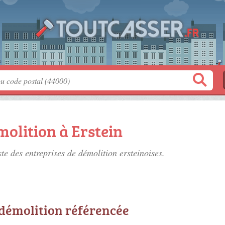
molition à Erstein
ste des
entreprises de démolition ersteinoises
.
 démolition référencée