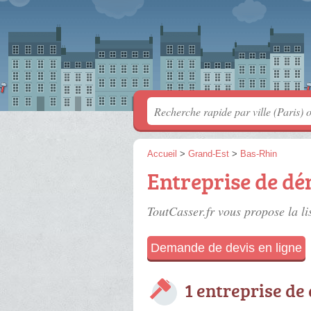
Accueil
>
Grand-Est
>
Bas-Rhin
Entreprise de dé
ToutCasser.fr vous propose la li
Demande de devis en ligne
1 entreprise de