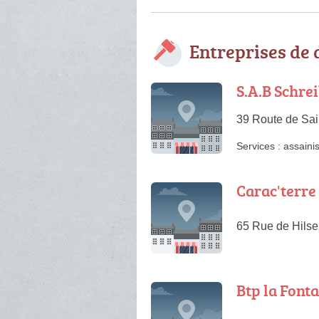
Entreprises de
S.A.B Schre
39 Route de Sain
Services :
assaini
Carac'terre 
65 Rue de Hilse
Btp la Font