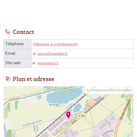
Contact
Téléphone
Téléphoner à ce professionnel
Email
pavestⓐwanadoo.fr
Site web
www.pavest.fr
Plan et adresse
© contributeurs OpenStreetMap