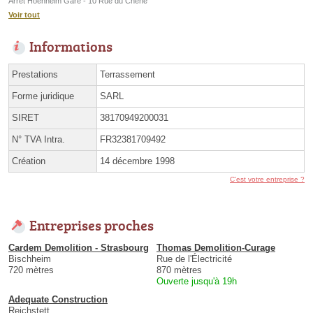
Arrêt Hoenheim Gare - 10 Rue du Chêne
Voir tout
Informations
Prestations
Terrassement
Forme juridique
SARL
SIRET
38170949200031
N° TVA Intra.
FR32381709492
Création
14 décembre 1998
C'est votre entreprise ?
Entreprises proches
Cardem Demolition - Strasbourg
Thomas Demolition-Curage
Bischheim
Rue de l'Électricité
720 mètres
870 mètres
Ouverte jusqu'à 19h
Adequate Construction
Reichstett