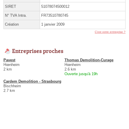
SIRET
51078074500012
N° TVA Intra.
FR73510780745
Création
1 janvier 2009
C'est votre entreprise ?
Entreprises proches
Pavest
Thomas Demolition-Curage
Hœnheim
Hœnheim
2 km
2.6 km
Ouverte jusqu'à 19h
Cardem Demolition - Strasbourg
Bischheim
2.7 km