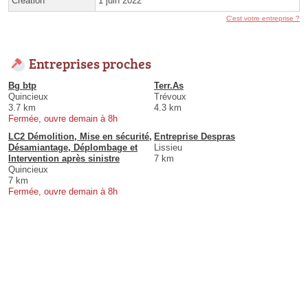
Création
1 juin 2022
C'est votre entreprise ?
Entreprises proches
Bg btp
Terr.As
Quincieux
Trévoux
3.7 km
4.3 km
Fermée, ouvre demain à 8h
LC2 Démolition, Mise en sécurité,
Entreprise Despras
Désamiantage, Déplombage et
Lissieu
Intervention après sinistre
7 km
Quincieux
7 km
Fermée, ouvre demain à 8h