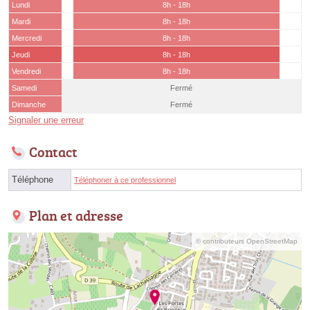
Lundi
8h - 18h
Mardi
8h - 18h
Mercredi
8h - 18h
Jeudi
8h - 18h
Vendredi
8h - 18h
Samedi
Fermé
Dimanche
Fermé
Signaler une erreur
Contact
Téléphone
Téléphoner à ce professionnel
Plan et adresse
© contributeurs OpenStreetMap