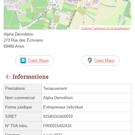
Corriger l’adresse ou la localisation
Alpha Demolition
273 Rue des Écrivains
69480 Anse
Trajet Waze
Trajet Maps
Informations
Prestations
Terrassement
Nom commercial
Alpha Demolition
Forme juridique
Entrepreneur individuel
SIRET
91540241600019
N° TVA Intra.
FR05915402416