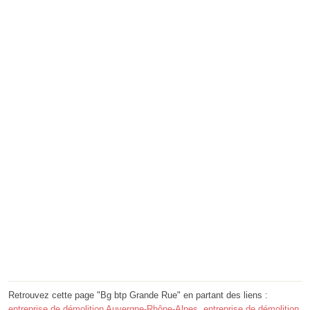
Retrouvez cette page "Bg btp Grande Rue" en partant des liens :
entreprise de démolition Auvergne-Rhône-Alpes
,
entreprise de démolition