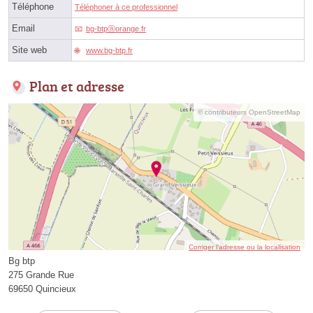
Téléphone
Téléphoner à ce professionnel
Email
bg-btpⓐorange.fr
Site web
www.bg-btp.fr
Plan et adresse
© contributeurs OpenStreetMap
Corriger l’adresse ou la localisation
Bg btp
275 Grande Rue
69650 Quincieux