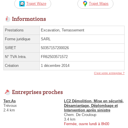
Trajet Waze
Trajet Maps
Informations
Prestations
Excavation, Terrassement
Forme juridique
SARL
SIRET
50357157200026
N° TVA Intra.
FR62503571572
Création
1 décembre 2014
C'est votre entreprise ?
Entreprises proches
Terr.As
LC2 Démolition, Mise en sécurité,
Trévoux
Désamiantage, Déplombage et
2.4 km
Intervention après sinistre
Chem. De Crouloup
3.4 km
Fermée, ouvre lundi à 8h00