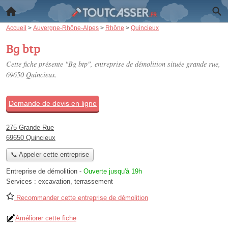
Accueil
>
Auvergne-Rhône-Alpes
>
Rhône
>
Quincieux
Bg btp
Cette fiche présente "Bg btp", entreprise de démolition située
grande rue
,
69650 Quincieux.
Demande de devis en ligne
275 Grande Rue
69650 Quincieux
📞 Appeler cette entreprise
Entreprise de démolition
-
Ouverte jusqu'à 19h
Services :
excavation
,
terrassement
Recommander cette entreprise de démolition
Améliorer cette fiche