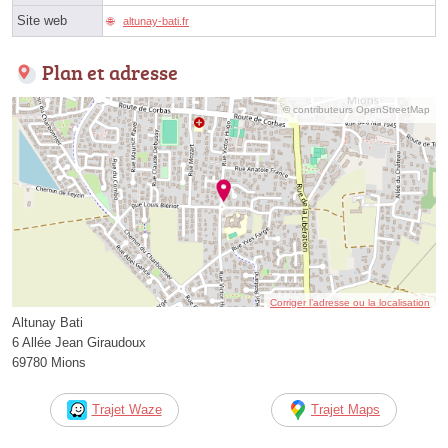
Site web
altunay-bati.fr
Plan et adresse
© contributeurs OpenStreetMap
Corriger l’adresse ou la localisation
Altunay Bati
6 Allée Jean Giraudoux
69780 Mions
Trajet Waze
Trajet Maps