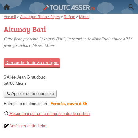
Accueil
>
Auvergne-Rhône-Alpes
>
Rhône
>
Mions
Altunay Bati
Cette fiche présente "Altunay Bati", entreprise de démolition située
allée
jean giraudoux
, 69780 Mions.
Demande de devis en ligne
6 Allée Jean Giraudoux
69780 Mions
📞 Appeler cette entreprise
Entreprise de démolition
-
Fermée, ouvre à 8h
Recommander cette entreprise de démolition
Améliorer cette fiche