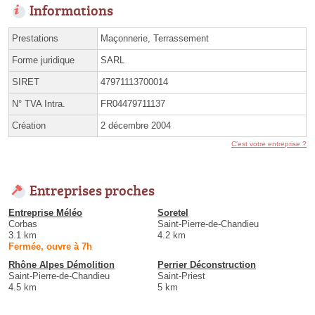
Informations
Prestations
Maçonnerie, Terrassement
Forme juridique
SARL
SIRET
47971113700014
N° TVA Intra.
FR04479711137
Création
2 décembre 2004
C'est votre entreprise ?
Entreprises proches
Entreprise Méléo
Soretel
Corbas
Saint-Pierre-de-Chandieu
3.1 km
4.2 km
Fermée, ouvre à 7h
Rhône Alpes Démolition
Perrier Déconstruction
Saint-Pierre-de-Chandieu
Saint-Priest
4.5 km
5 km