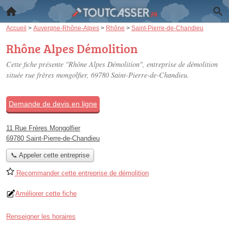
Accueil
>
Auvergne-Rhône-Alpes
>
Rhône
>
Saint-Pierre-de-Chandieu
Rhône Alpes Démolition
Cette fiche présente "Rhône Alpes Démolition", entreprise de démolition
située
rue frères mongolfier
, 69780 Saint-Pierre-de-Chandieu.
Demande de devis en ligne
11 Rue Frères Mongolfier
69780 Saint-Pierre-de-Chandieu
📞 Appeler cette entreprise
Recommander cette entreprise de démolition
Améliorer cette fiche
Renseigner les horaires