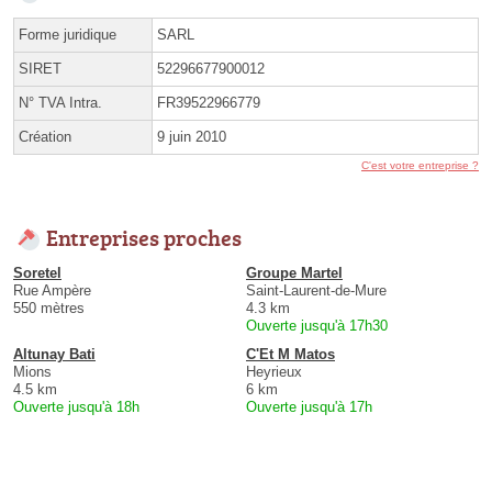
Forme juridique
SARL
SIRET
52296677900012
N° TVA Intra.
FR39522966779
Création
9 juin 2010
C'est votre entreprise ?
Entreprises proches
Soretel
Groupe Martel
Rue Ampère
Saint-Laurent-de-Mure
550 mètres
4.3 km
Ouverte jusqu'à 17h30
Altunay Bati
C'Et M Matos
Mions
Heyrieux
4.5 km
6 km
Ouverte jusqu'à 18h
Ouverte jusqu'à 17h