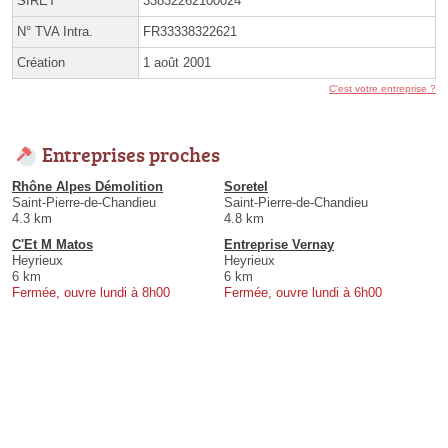
SIRET
33832262100024
N° TVA Intra.
FR33338322621
Création
1 août 2001
C'est votre entreprise ?
Entreprises proches
Rhône Alpes Démolition
Soretel
Saint-Pierre-de-Chandieu
Saint-Pierre-de-Chandieu
4.3 km
4.8 km
C'Et M Matos
Entreprise Vernay
Heyrieux
Heyrieux
6 km
6 km
Fermée, ouvre lundi à 8h00
Fermée, ouvre lundi à 6h00