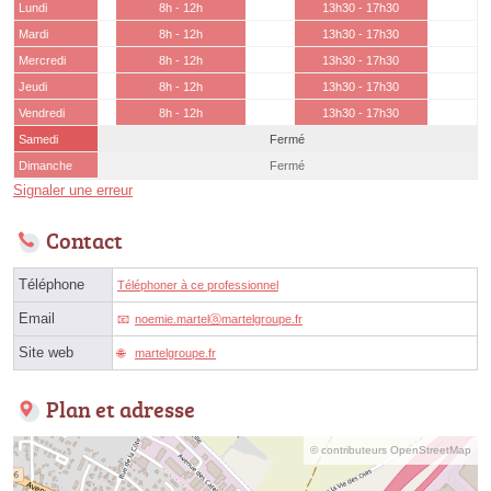
Lundi
8h - 12h
13h30 - 17h30
Mardi
8h - 12h
13h30 - 17h30
Mercredi
8h - 12h
13h30 - 17h30
Jeudi
8h - 12h
13h30 - 17h30
Vendredi
8h - 12h
13h30 - 17h30
Samedi
Fermé
Dimanche
Fermé
Signaler une erreur
Contact
Téléphone
Téléphoner à ce professionnel
Email
noemie.martelⓐmartelgroupe.fr
Site web
martelgroupe.fr
Plan et adresse
© contributeurs OpenStreetMap