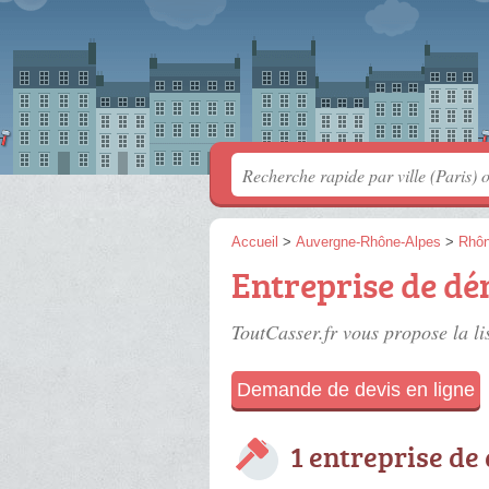
Accueil
>
Auvergne-Rhône-Alpes
>
Rhô
Entreprise de dé
ToutCasser.fr vous propose la li
Demande de devis en ligne
1 entreprise de