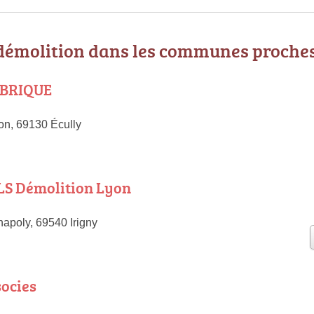
 démolition dans les communes proche
 BRIQUE
on, 69130 Écully
LS Démolition Lyon
apoly, 69540 Irigny
socies