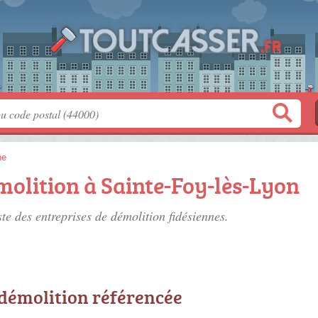
ne
molition à Sainte-Foy-lès-Lyon
ste des
entreprises de démolition fidésiennes
.
 démolition référencée