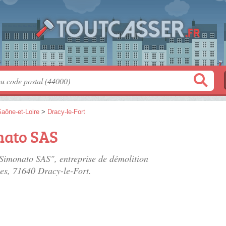
aône-et-Loire
>
Dracy-le-Fort
nato SAS
 Simonato SAS", entreprise de démolition
ies
, 71640 Dracy-le-Fort.