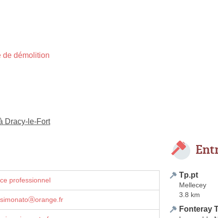
 de démolition
à Dracy-le-Fort
Ent
Tp.pt
ce professionnel
Mellecey
3.8 km
e.simonatoⓐorange.fr
Fonteray 