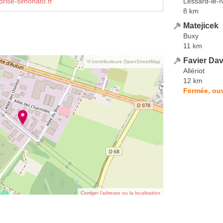
Lessard-le-N
rise-simonato.fr
8 km
Matejicek
Buxy
11 km
Favier Dav
© contributeurs OpenStreetMap
Allériot
12 km
Fermée, ouv
Corriger l’adresse ou la localisation