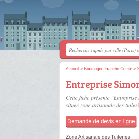
Accueil
>
Bourgogne-Franche-Comté
>
S
Entreprise Simo
Cette fiche présente "Entreprise
située
zone artisanale des tuiler
Demande de devis en ligne
Zone Artisanale des Tuileries