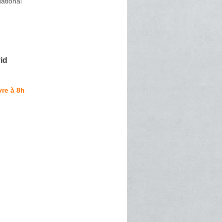
ational
id
re à 8h