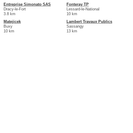
Entreprise Simonato SAS
Fonteray TP
Dracy-le-Fort
Lessard-le-National
3.8 km
10 km
Matejicek
Lambert Travaux Publics
Buxy
Sassangy
10 km
13 km