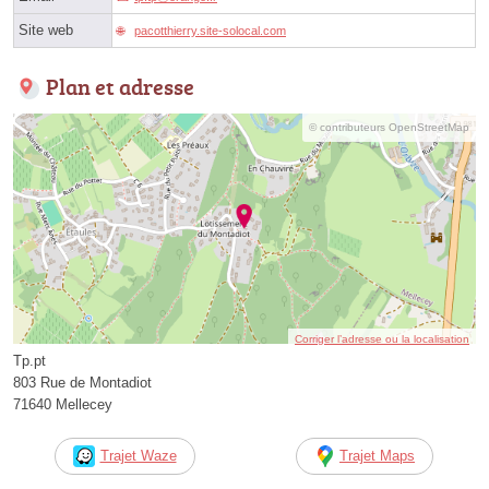
Site web
pacotthierry.site-solocal.com
Plan et adresse
© contributeurs OpenStreetMap
Corriger l’adresse ou la localisation
Tp.pt
803 Rue de Montadiot
71640 Mellecey
Trajet Waze
Trajet Maps