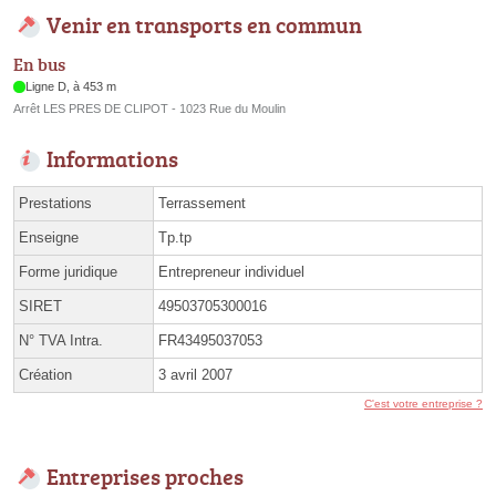
Venir en transports en commun
En bus
Ligne D, à 453 m
Arrêt LES PRES DE CLIPOT - 1023 Rue du Moulin
Informations
Prestations
Terrassement
Enseigne
Tp.tp
Forme juridique
Entrepreneur individuel
SIRET
49503705300016
N° TVA Intra.
FR43495037053
Création
3 avril 2007
C'est votre entreprise ?
Entreprises proches