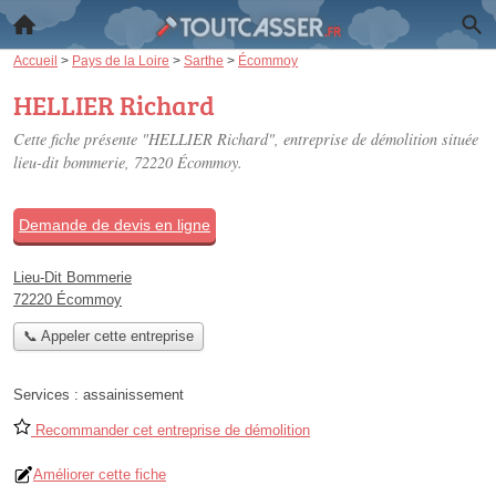
Accueil
>
Pays de la Loire
>
Sarthe
>
Écommoy
HELLIER Richard
Cette fiche présente "HELLIER Richard", entreprise de démolition située
lieu-dit bommerie
, 72220 Écommoy.
Demande de devis en ligne
Lieu-Dit Bommerie
72220 Écommoy
📞 Appeler cette entreprise
Services :
assainissement
Recommander cet entreprise de démolition
Améliorer cette fiche