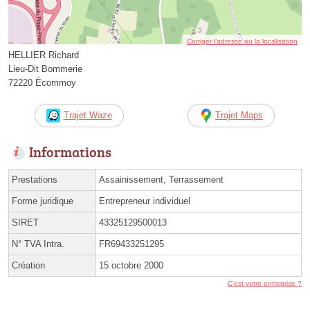
Corriger l’adresse ou la localisation
HELLIER Richard
Lieu-Dit Bommerie
72220 Écommoy
Trajet Waze
Trajet Maps
Informations
Prestations
Assainissement, Terrassement
Forme juridique
Entrepreneur individuel
SIRET
43325129500013
N° TVA Intra.
FR69433251295
Création
15 octobre 2000
C'est votre entreprise ?