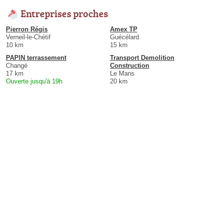
Entreprises proches
Pierron Régis
Amex TP
Verneil-le-Chétif
Guécélard
10 km
15 km
PAPIN terrassement
Transport Demolition
Changé
Construction
17 km
Le Mans
Ouverte jusqu'à 19h
20 km