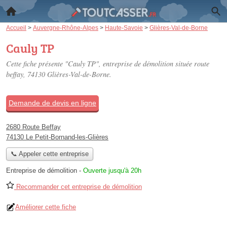
Accueil
>
Auvergne-Rhône-Alpes
>
Haute-Savoie
>
Glières-Val-de-Borne
Cauly TP
Cette fiche présente "Cauly TP", entreprise de démolition située
route
beffay
, 74130 Glières-Val-de-Borne.
Demande de devis en ligne
2680 Route Beffay
74130 Le Petit-Bornand-les-Glières
📞 Appeler cette entreprise
Entreprise de démolition
-
Ouverte jusqu'à 20h
Recommander cet entreprise de démolition
Améliorer cette fiche