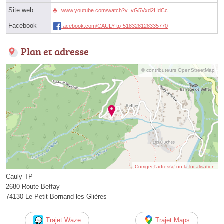
Site web
www.youtube.com/watch?v=vG5Vxd2HdCc
Facebook
facebook.com/CAULY-tp-518328128335770
Plan et adresse
© contributeurs OpenStreetMap
Corriger l’adresse ou la localisation
Cauly TP
2680 Route Beffay
74130 Le Petit-Bornand-les-Glières
Trajet Waze
Trajet Maps