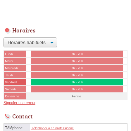
Horaires
Lundi
7h - 20h
Mardi
7h - 20h
Mercredi
7h - 20h
Jeudi
7h - 20h
Vendredi
7h - 20h
Samedi
7h - 20h
Dimanche
Fermé
Signaler une erreur
Contact
Téléphone
Téléphoner à ce professionnel