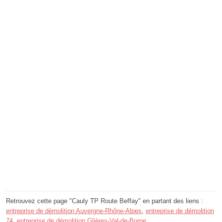
Retrouvez cette page "Cauly TP Route Beffay" en partant des liens :
entreprise de démolition Auvergne-Rhône-Alpes
,
entreprise de démolition
74
,
entreprise de démolition Glières-Val-de-Borne
.