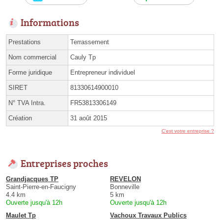
Informations
Prestations
Terrassement
Nom commercial
Cauly Tp
Forme juridique
Entrepreneur individuel
SIRET
81330614900010
N° TVA Intra.
FR53813306149
Création
31 août 2015
C'est votre entreprise ?
Entreprises proches
Grandjacques TP
REVELON
Saint-Pierre-en-Faucigny
Bonneville
4.4 km
5 km
Ouverte jusqu'à 12h
Ouverte jusqu'à 12h
Maulet Tp
Vachoux Travaux Publics