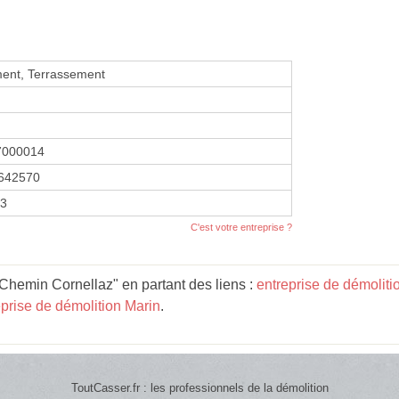
ent, Terrassement
7000014
642570
13
C'est votre entreprise ?
 Chemin Cornellaz" en partant des liens :
entreprise de démolit
eprise de démolition Marin
.
ToutCasser.fr : les professionnels de la démolition