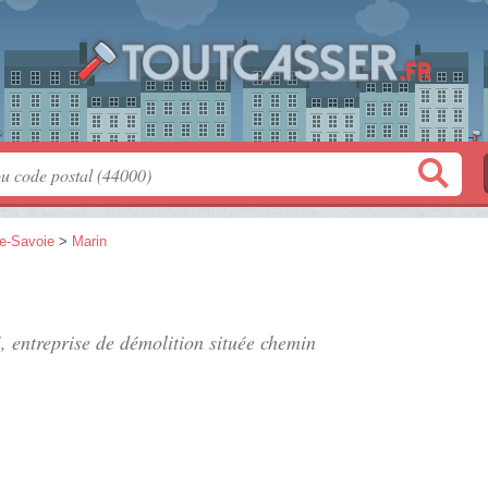
e-Savoie
>
Marin
", entreprise de démolition située
chemin