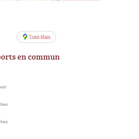
Trajet Maps
ports en commun
vot
ches
ches