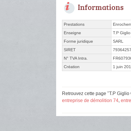
Informations
Prestations
Enrochem
Enseigne
T.P Giglio
Forme juridique
SARL
SIRET
7936425
N° TVA Intra.
FR60793
Création
1 juin 20
Retrouvez cette page "T.P Giglio
entreprise de démolition 74
,
entr