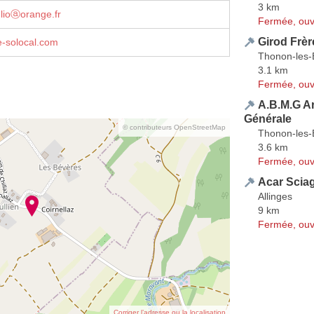
3 km
glioⓐorange.fr
Fermée, ouv
Girod Frèr
te-solocal.com
Thonon-les-
3.1 km
Fermée, ouv
A.B.M.G A
Générale
© contributeurs OpenStreetMap
Thonon-les-
3.6 km
Fermée, ouv
Acar Scia
Allinges
9 km
Fermée, ouv
Corriger l’adresse ou la localisation