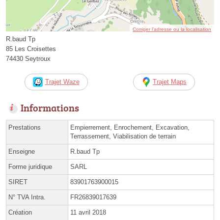
Corriger l’adresse ou la localisation
R.baud Tp
85 Les Croisettes
74430 Seytroux
Trajet Waze
Trajet Maps
Informations
Prestations
Empierrement, Enrochement, Excavation,
Terrassement, Viabilisation de terrain
Enseigne
R.baud Tp
Forme juridique
SARL
SIRET
83901763900015
N° TVA Intra.
FR26839017639
Création
11 avril 2018