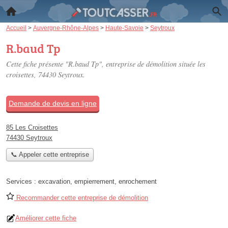
Accueil
>
Auvergne-Rhône-Alpes
>
Haute-Savoie
>
Seytroux
R.baud Tp
Cette fiche présente "R.baud Tp", entreprise de démolition située
les
croisettes
, 74430 Seytroux.
Demande de devis en ligne
85 Les Croisettes
74430 Seytroux
📞 Appeler cette entreprise
Services :
excavation
,
empierrement
,
enrochement
Recommander cette entreprise de démolition
Améliorer cette fiche