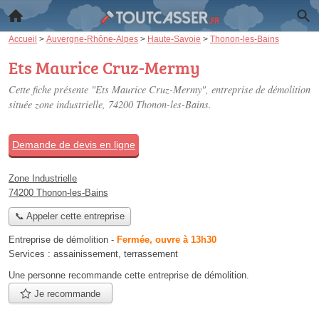
Accueil
>
Auvergne-Rhône-Alpes
>
Haute-Savoie
>
Thonon-les-Bains
Ets Maurice Cruz-Mermy
Cette fiche présente "Ets Maurice Cruz-Mermy", entreprise de démolition
située
zone industrielle
, 74200 Thonon-les-Bains.
Demande de devis en ligne
Zone Industrielle
74200 Thonon-les-Bains
📞 Appeler cette entreprise
Entreprise de démolition
-
Fermée, ouvre à 13h30
Services :
assainissement
,
terrassement
Une personne
recommande
cette entreprise de démolition.
Je recommande