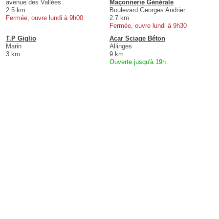
avenue des Vallées
Maçonnerie Générale
2.5 km
Boulevard Georges Andrier
Fermée, ouvre lundi à 9h00
2.7 km
Fermée, ouvre lundi à 9h30
T.P Giglio
Acar Sciage Béton
Marin
Allinges
3 km
9 km
Ouverte jusqu'à 19h