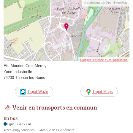
© contributeurs OpenStreetMap
Corriger l’adresse ou la localisation
Ets Maurice Cruz-Mermy
Zone Industrielle
74200 Thonon-les-Bains
Trajet Waze
Trajet Maps
Venir en transports en commun
En bus
Ligne B, à 177 m
Arrêt Vongy fonderies - 5 Avenue des Genévriers