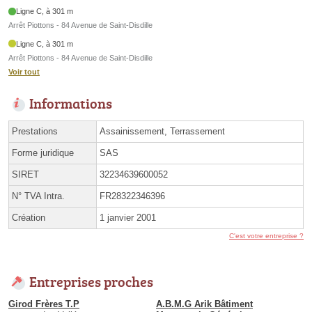
Ligne C, à 301 m
Arrêt Piottons - 84 Avenue de Saint-Disdille
Ligne C, à 301 m
Arrêt Piottons - 84 Avenue de Saint-Disdille
Voir tout
Informations
Prestations
Assainissement, Terrassement
Forme juridique
SAS
SIRET
32234639600052
N° TVA Intra.
FR28322346396
Création
1 janvier 2001
C'est votre entreprise ?
Entreprises proches
Girod Frères T.P
A.B.M.G Arik Bâtiment