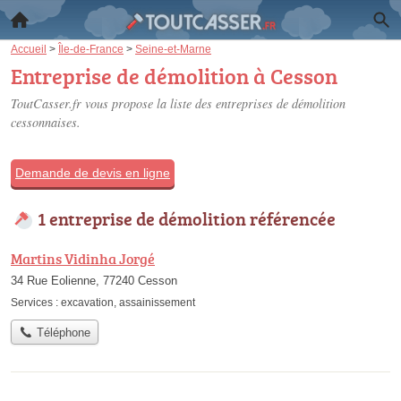
Accueil
>
Île-de-France
>
Seine-et-Marne
Entreprise de démolition à Cesson
ToutCasser.fr vous propose la liste des
entreprises de démolition
cessonnaises
.
Demande de devis en ligne
1 entreprise de démolition référencée
Martins Vidinha Jorgé
34 Rue Eolienne, 77240 Cesson
Services :
excavation
,
assainissement
Téléphone