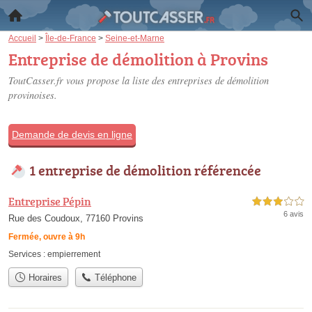
Accueil
>
Île-de-France
>
Seine-et-Marne
Entreprise de démolition à Provins
ToutCasser.fr vous propose la liste des
entreprises de démolition
provinoises
.
Demande de devis en ligne
1 entreprise de démolition référencée
Entreprise Pépin
3,0 étoiles sur 5
6 avis
Rue des Coudoux, 77160 Provins
Fermée, ouvre à 9h
Services :
empierrement
Horaires
Téléphone