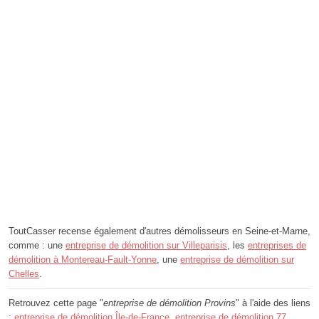
ToutCasser recense également d'autres démolisseurs en Seine-et-Marne,
comme : une
entreprise de démolition sur Villeparisis
, les
entreprises de
démolition à Montereau-Fault-Yonne
, une
entreprise de démolition sur
Chelles
.
Retrouvez cette page "
entreprise de démolition Provins
" à l'aide des liens
:
entreprise de démolition Île-de-France
,
entreprise de démolition 77
,